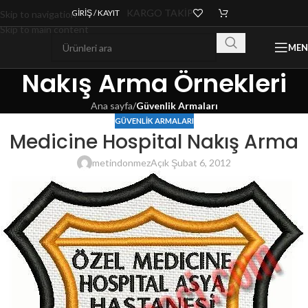
KARGO TAKİP
GIRIŞ / KAYIT
Skip to navigation
Skip to main content
ME
Nakış Arma Örnekleri
Ana sayfa
/
Güvenlik Armaları
GÜVENLIK ARMALARI
Medicine Hospital Nakış Arma
metindonmez
Açık Şubat 6, 2012