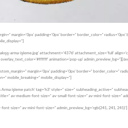
argin=” margin=’0px’ padding=’0px’ border=” border_color=” radius=’0px
le_display=”]
ışş-arma-işleme.jpg’ attachment=’4376′ attachment_size=’full’ align=’ce
 overlay_text_color=’#ffffff’ animation=’pop-up’ admin_preview_bg=”][/a
ustom_margin=” margin=’0px’ padding=’0px’ border=” border_color=” radi
n=” mobile_breaking=” mobile_display=”]
 Arma işleme patch’ tag=’h3′ style=” size=” subheading_active=” subhea
-title=” av-medium-font-size=” av-small-font-size=” av-mini-font-size=” 
l-font-size=” av-mini-font-size=” admin_preview_bg=’rgb(241, 241, 241)’]