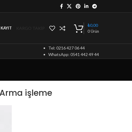
₺
0,00
KARGO TAKİP
/ KAYIT
0
Ürün
Tel: 0216 427 06 44
WhatsApp: 0541 442 49 44
 Arma işleme