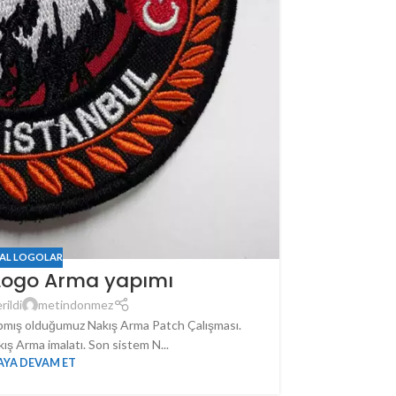
Mad X Sailin
AL LOGOLAR
 Logo Arma yapımı
rildi
metindonmez
apmış olduğumuz Nakış Arma Patch Çalışması.
ış Arma imalatı. Son sistem N...
YA DEVAM ET