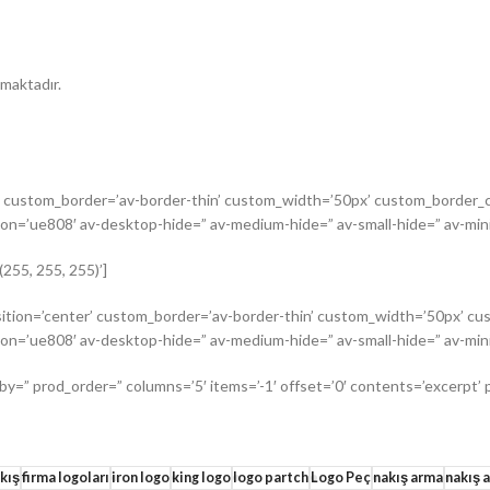
ılmaktadır.
er’ custom_border=’av-border-thin’ custom_width=’50px’ custom_border
on=’ue808′ av-desktop-hide=” av-medium-hide=” av-small-hide=” av-mini
255, 255, 255)’]
position=’center’ custom_border=’av-border-thin’ custom_width=’50px’ 
on=’ue808′ av-desktop-hide=” av-medium-hide=” av-small-hide=” av-mini
by=” prod_order=” columns=’5′ items=’-1′ offset=’0′ contents=’excerpt’ 
kış
firma logoları
iron logo
king logo
logo partch
Logo Peç
nakış arma
nakış 