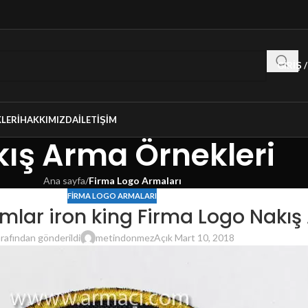
GIRIŞ 
LERI
HAKKIMIZDA
İLETIŞIM
ış Arma Örnekleri
Ana sayfa
/
Firma Logo Armaları
FIRMA LOGO ARMALARI
lar iron king Firma Logo Nakış
rafından gönderildi
metindonmez
Açık Mart 10, 2018