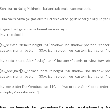
Son sistem Nakış Makineleri kullanılarak imalat yapılmaktadır.
Tüm Nakış Arma çalışmalarımız 1.ci sınıf kalite işçilik ile sargı sıklığı ile yap
Uygun Fiyat garantisi ile hizmet vermekteyiz.
[/av_textblock]
[av_hr class=’default’ height=’50’ shadow=’no-shadow’ position=’cent
custom_margin_bottom=’30px’ icon_select=’yes’ custom_icon_color=” ic
[av_social_share title=’Paylaş’ style=” buttons=” admin_preview_bg=’rgb(
[/av_one_half][av_hr class=’default’ height=’50’ shadow=’no-shadow’ 
custom_margin_bottom=’30px’ icon_select=’yes’ custom_icon_color=” ic
[av_postslider link=’product_cat,110,111′ wc_prod_visible=” prod_order_
autoplay=’no’ interval=’5′]
Bandırma Demiradamlar Logo
Bandırma Demiradamlar nakış
Firma Logo Na