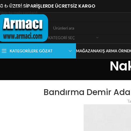
0 ₺ ÜZERİ SİPARİŞLERDE ÜCRETSİZ KARGO
Skip to navigation
Skip to main content
KATEGORI SEÇ
KATEGORILERE GÖZAT
MAĞAZA
NAKIŞ ARMA ÖRNEK
Nak
Bandırma Demir Adam
Ta