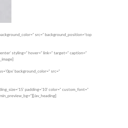
’ background_color=” src=” background_position=’top
nter’ styling=” hover=” link=” target=” caption=”
v_image]
us=’0px’ background_color=” src=”
ding_size=’15’ padding=’10’ color=” custom_font=”
admin_preview_bg=”][/av_heading]