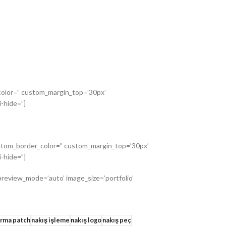
_color=” custom_margin_top=’30px’
-hide=”]
custom_border_color=” custom_margin_top=’30px’
-hide=”]
preview_mode=’auto’ image_size=’portfolio’
arma patch
nakış işleme
nakış logo
nakış peç