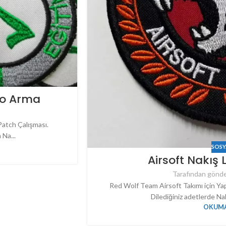
ogo Arma
Patch Çalışması.
 Na...
SOSY
Airsoft Nakış
Tarafından gönde
Red Wolf Team Airsoft Takımı için Y
Dilediğiniz adetlerde Nak
OKUMA