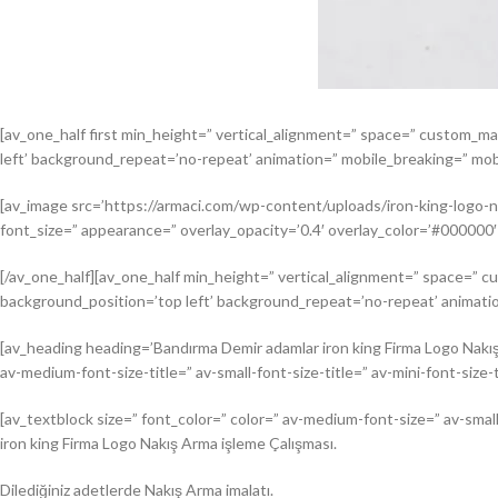
[av_one_half first min_height=” vertical_alignment=” space=” custom_m
left’ background_repeat=’no-repeat’ animation=” mobile_breaking=” mobi
[av_image src=’https://armaci.com/wp-content/uploads/iron-king-logo-nak
font_size=” appearance=” overlay_opacity=’0.4′ overlay_color=’#000000′
[/av_one_half][av_one_half min_height=” vertical_alignment=” space=” c
background_position=’top left’ background_repeat=’no-repeat’ animatio
[av_heading heading=’Bandırma Demir adamlar iron king Firma Logo Nakış
av-medium-font-size-title=” av-small-font-size-title=” av-mini-font-size
[av_textblock size=” font_color=” color=” av-medium-font-size=” av-smal
iron king Firma Logo Nakış Arma işleme Çalışması.
Dilediğiniz adetlerde Nakış Arma imalatı.