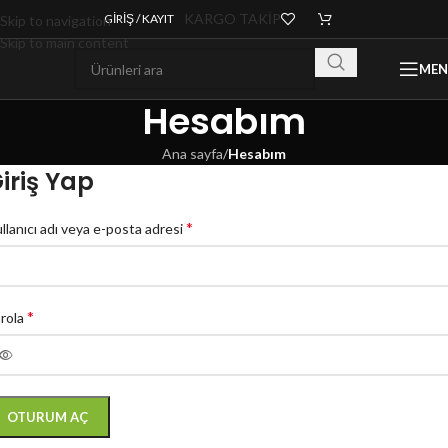
KARGO TAKİP
GIRIŞ / KAYIT
Skip to navigation
Skip to main content
ME
Hesabım
Ana sayfa
/
Hesabım
iriş Yap
*
llanıcı adı veya e-posta adresi
*
rola
OTURUM AÇ