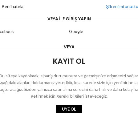
Beni hatırla
Şifreni mi unutt
VEYA ILE GIRIŞ YAPIN
cebook
Google
VEYA
KAYIT OL
Bu siteye kaydolmak, sipariş durumunuza ve geçmişinize erişmenizi sağlar
şağıdaki alanları doldurmanız yeterlidir, kısa sürede sizin için yeni bir hes
luşturacağız.
Sizden yalnızca satın alma sürecini daha hızlı ve daha kolay h
getirmek için gerekli bilgileri isteyeceğiz.
ÜYE OL