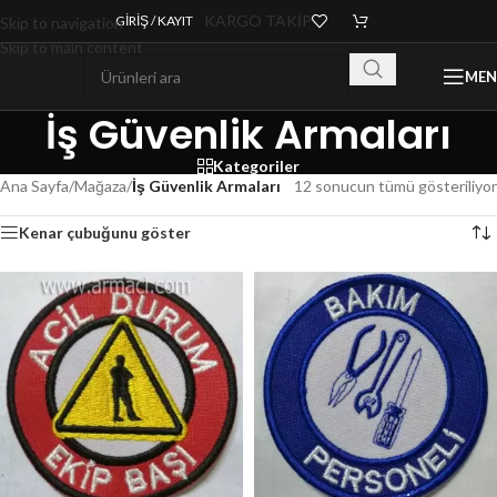
KARGO TAKİP
GIRIŞ / KAYIT
Skip to navigation
Skip to main content
ME
İş Güvenlik Armaları
Kategoriler
Ana Sayfa
/
Mağaza
/
İş Güvenlik Armaları
12 sonucun tümü gösteriliyor
Kenar çubuğunu göster