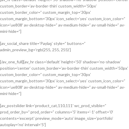
custom_border=’av-border-thin’ custom_width=’50px’
custom_border_color=” custom_margin_top=’30px’
custom_margin_bottom=’30px’ icon_select=’yes’ custom_icon_color=”
icon=’ue808′ av-desktop-hide=” av-medium-hide=” av-small-hide=” av-
mini-hide=”]
[av_social_share title=’Paylaş’ style=” buttons=”
admin_preview_bg=’rgb(255, 255, 255)’]
[/av_one_full][av_hr class=’default’ height=’50’ shadow=’no-shadow’
position=’center’ custom_border=’av-border-thin’ custom_width=’50px’
custom_border_color=” custom_margin_top=’30px’
custom_margin_bottom=’30px’ icon_select=’yes’ custom_icon_color=”
icon=’ue808′ av-desktop-hide=” av-medium-hide=” av-small-hide=” av-
mini-hide=”]
[av_postslider link=’product_cat,110,111′ wc_prod_visible=”
prod_order_by=” prod_order=” columns=’5′ items=’-1′ offset=’0′
contents=’excerpt’ preview_mode=’auto’ image_size=’portfolio’
autoplay=’no’ interval=’5′]