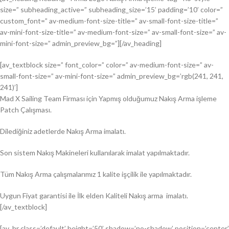
size=” subheading_active=” subheading_size=’15’ padding=’10’ color=”
custom_font=” av-medium-font-size-title=” av-small-font-size-title=”
av-mini-font-size-title=” av-medium-font-size=” av-small-font-size=” av-
mini-font-size=” admin_preview_bg=”][/av_heading]
[av_textblock size=” font_color=” color=” av-medium-font-size=” av-
small-font-size=” av-mini-font-size=” admin_preview_bg=’rgb(241, 241,
241)’]
Mad X Sailing Team Firması için Yapmış olduğumuz Nakış Arma işleme
Patch Çalışması.
Dilediğiniz adetlerde Nakış Arma imalatı.
Son sistem Nakış Makineleri kullanılarak imalat yapılmaktadır.
Tüm Nakış Arma çalışmalarımız 1 kalite işçilik ile yapılmaktadır.
Uygun Fiyat garantisi ile İlk elden Kaliteli Nakış arma imalatı.
[/av_textblock]
[av_hr class=’default’ height=’50’ shadow=’no-shadow’ position=’center’