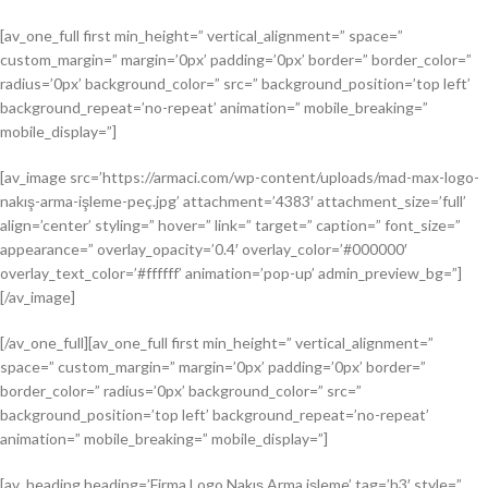
[av_one_full first min_height=” vertical_alignment=” space=”
custom_margin=” margin=’0px’ padding=’0px’ border=” border_color=”
radius=’0px’ background_color=” src=” background_position=’top left’
background_repeat=’no-repeat’ animation=” mobile_breaking=”
mobile_display=”]
[av_image src=’https://armaci.com/wp-content/uploads/mad-max-logo-
nakış-arma-işleme-peç.jpg’ attachment=’4383′ attachment_size=’full’
align=’center’ styling=” hover=” link=” target=” caption=” font_size=”
appearance=” overlay_opacity=’0.4′ overlay_color=’#000000′
overlay_text_color=’#ffffff’ animation=’pop-up’ admin_preview_bg=”]
[/av_image]
[/av_one_full][av_one_full first min_height=” vertical_alignment=”
space=” custom_margin=” margin=’0px’ padding=’0px’ border=”
border_color=” radius=’0px’ background_color=” src=”
background_position=’top left’ background_repeat=’no-repeat’
animation=” mobile_breaking=” mobile_display=”]
[av_heading heading=’Firma Logo Nakış Arma işleme’ tag=’h3′ style=”