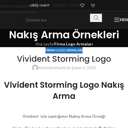
KARGO TAKİP
GIRIŞ / KAYIT
Skip to navigation
Skip to main content
ME
Nakış Arma Örnekleri
Ana sayfa
/
Firma Logo Armaları
FIRMA LOGO ARMALARI
Vivident Storming Logo
metindonmez
Açık Şubat 6, 2012
Vivident Storming Logo Nakış
Arma
Vivident için yaptığımız Nakış Arma Örneği