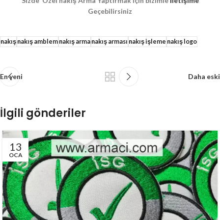
Sizde Özel nakış Arma Yaptırmak için bizimle
İletişime
Geçebilirsiniz
nakış
nakış amblem
nakış arma
nakış arması
nakış işleme
nakış logo
En yeni
Daha eski
İlgili gönderiler
13
OCA