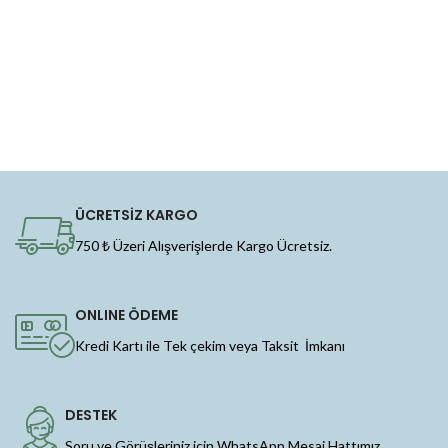
ÜCRETSİZ KARGO
750 ₺ Üzeri Alışverişlerde Kargo Ücretsiz.
ONLINE ÖDEME
Kredi Kartı ile Tek çekim veya Taksit İmkanı
DESTEK
Soru ve Görüşleriniz için WhatsApp Mesaj Hattımız