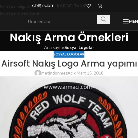
KARGO TAKİP
GIRIŞ / KAYIT
Skip to navigation
Skip to main content
ME
Nakış Arma Örnekleri
Ana sayfa
/
Sosyal Logolar
SOSYAL LOGOLAR
Airsoft Nakış Logo Arma yapımı
metindonmez
Açık Mart 15, 2018