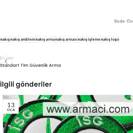
Sizde Öze
nakış
nakış amblem
nakış arma
nakış arması
nakış işleme
nakış logo
En yeni
Standart Tim Güvenlik Arma
İlgili gönderiler
13
OCA