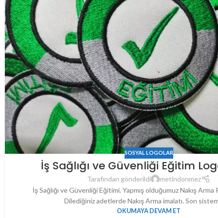
SOSYAL LOGOLAR
İş Sağlığı ve Güvenliği Eğitim L
Tarafından gönderildi
metindonmez
İş Sağlığı ve Güvenliği Eğitimi. Yapmış olduğumuz Nakış Arma 
Dilediğiniz adetlerde Nakış Arma imalatı. Son sistem
OKUMAYA DEVAM ET