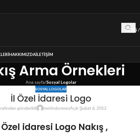
GIRIŞ 
LERI
HAKKIMIZDA
İLETIŞIM
ış Arma Örnekleri
Ana sayfa
/
Sosyal Logolar
SOSYAL LOGOLAR
İl Özel İdaresi Logo
rafından gönderildi
metindonmez
Açık Şubat 6, 2012
l Özel idaresi Logo Nakış
,