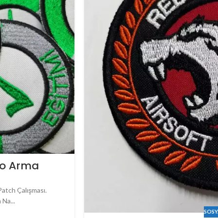
ogo Arma
Patch Çalışması.
 Na...
SOSY