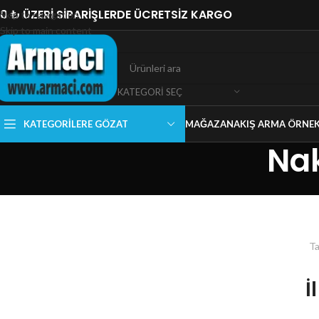
0 ₺ ÜZERİ SİPARİŞLERDE ÜCRETSİZ KARGO
Skip to navigation
Skip to main content
KATEGORI SEÇ
KATEGORILERE GÖZAT
MAĞAZA
NAKIŞ ARMA ÖRNEK
Nak
Ta
İ