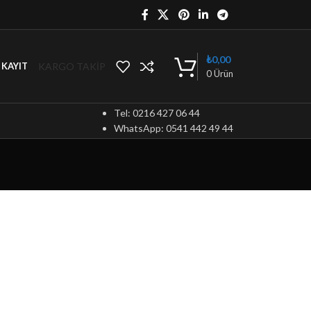
₺
0,00
KARGO TAKİP
/ KAYIT
0
Ürün
Tel: 0216 427 06 44
WhatsApp: 0541 442 49 44