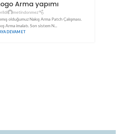
 Logo Arma yapımı
rildi
metindonmez
apmış olduğumuz Nakış Arma Patch Çalışması.
ış Arma imalatı. Son sistem N...
YA DEVAM ET