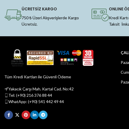
ÜCRETSİZ KARGO
ONLINE Ö
750 ₺ Üzeri Alışverişlerde Kargo
Kredi Kartı
Ücretsiz.
Taksit İmk
ÇAL
Paza
Cuma
Tüm Kredi Kartları ile Güvenli Ödeme
Paza
Yakacık Çarşı Mah. Kartal Cad. No:42
Tel: (+90) 216 376 88 44
WhatApp: (+90) 541 442 49 44