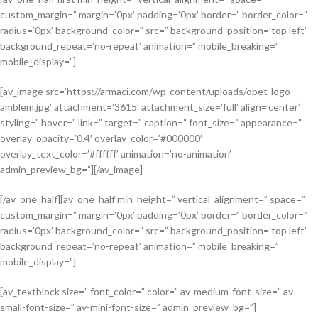
custom_margin=” margin=’0px’ padding=’0px’ border=” border_color=”
radius=’0px’ background_color=” src=” background_position=’top left’
background_repeat=’no-repeat’ animation=” mobile_breaking=”
mobile_display=”]
[av_image src=’https://armaci.com/wp-content/uploads/opet-logo-
amblem.jpg’ attachment=’3615′ attachment_size=’full’ align=’center’
styling=” hover=” link=” target=” caption=” font_size=” appearance=”
overlay_opacity=’0.4′ overlay_color=’#000000′
overlay_text_color=’#ffffff’ animation=’no-animation’
admin_preview_bg=”][/av_image]
[/av_one_half][av_one_half min_height=” vertical_alignment=” space=”
custom_margin=” margin=’0px’ padding=’0px’ border=” border_color=”
radius=’0px’ background_color=” src=” background_position=’top left’
background_repeat=’no-repeat’ animation=” mobile_breaking=”
mobile_display=”]
[av_textblock size=” font_color=” color=” av-medium-font-size=” av-
small-font-size=” av-mini-font-size=” admin_preview_bg=”]