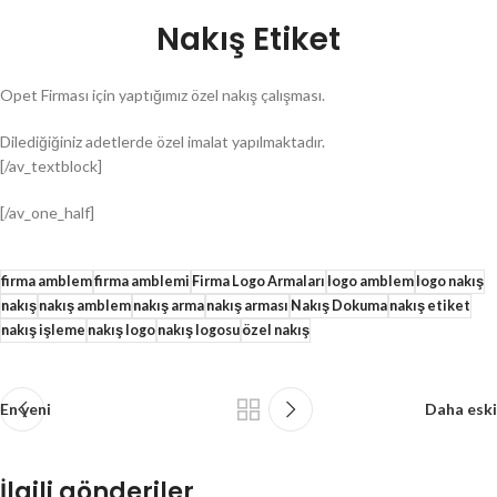
Nakış Etiket
Opet Firması için yaptığımız özel nakış çalışması.
Dilediğiğiniz adetlerde özel imalat yapılmaktadır.
[/av_textblock]
[/av_one_half]
firma amblem
firma amblemi
Firma Logo Armaları
logo amblem
logo nakış
nakış
nakış amblem
nakış arma
nakış arması
Nakış Dokuma
nakış etiket
nakış işleme
nakış logo
nakış logosu
özel nakış
En yeni
Daha eski
İlgili gönderiler