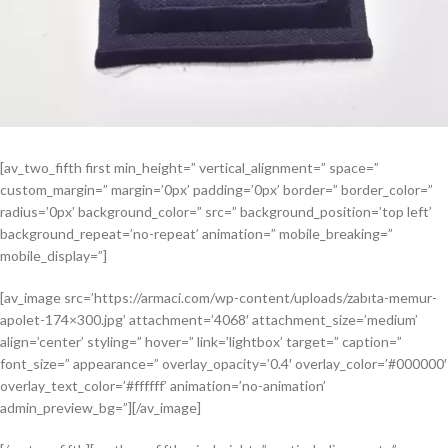
[av_two_fifth first min_height=” vertical_alignment=” space=”
custom_margin=” margin=’0px’ padding=’0px’ border=” border_color=”
radius=’0px’ background_color=” src=” background_position=’top left’
background_repeat=’no-repeat’ animation=” mobile_breaking=”
mobile_display=”]
[av_image src=’https://armaci.com/wp-content/uploads/zabıta-memur-
apolet-174×300.jpg’ attachment=’4068′ attachment_size=’medium’
align=’center’ styling=” hover=” link=’lightbox’ target=” caption=”
font_size=” appearance=” overlay_opacity=’0.4′ overlay_color=’#000000′
overlay_text_color=’#ffffff’ animation=’no-animation’
admin_preview_bg=”][/av_image]