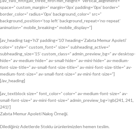
[/av_two_fifth][av_three_fifth min_height=” vertical_alignment=”
space=” custom_margin=” margin=’0px’ padding=’0px’ border=”
border_color=” radius=’0px’ background_color=” src=”
background_position=’top left’ background_repeat=’no-repeat’
animation=” mobile_breaking=” mobile_display=”]
[av_heading tag=’h3′ padding=’10’ heading=’Zabıta Memur Apoleti’
color=” style=” custom_font=” size=” subheading_active=”
subheading_size=’15’ custom_class=” admin_preview_bg=” av-desktop-
hide=” av-medium-hide=” av-small-hide=” av-mini-hide=” av-medium-
font-size-title=” av-small-font-size-title=” av-mini-font-size-title=” av-
medium-font-size=” av-small-font-size=” av-mini-font-size=”]
[/av_heading]
[av_textblock size=” font_color=” color=” av-medium-font-size=” av-
small-font-size=” av-mini-font-size=” admin_preview_bg=’rgb(241, 241,
241)’]
Zabıta Memur Apoleti Nakış Örneği.
Dilediğiniz Adetlerde Stoklu ürünlerimizden hemen teslim.