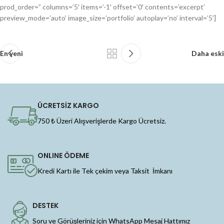
prod_order=” columns=’5′ items=’-1′ offset=’0′ contents=’excerpt’
preview_mode=’auto’ image_size=’portfolio’ autoplay=’no’ interval=’5′]
En yeni
Daha eski
ÜCRETSİZ KARGO
750 ₺ Üzeri Alışverişlerde Kargo Ücretsiz.
ONLINE ÖDEME
Kredi Kartı ile Tek çekim veya Taksit İmkanı
DESTEK
Soru ve Görüşleriniz için WhatsApp Mesaj Hattımız