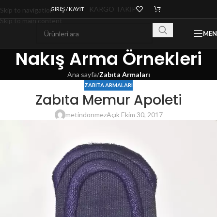
KARGO TAKİP
GIRIŞ / KAYIT
Skip to navigation
Skip to main content
ME
Nakış Arma Örnekleri
Ana sayfa
/
Zabıta Armaları
ZABITA ARMALARI
Zabıta Memur Apoleti
metindonmez
Açık Ekim 30, 2017