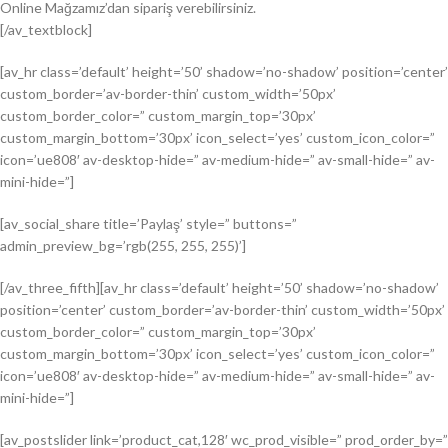
Online Mağzamız’dan sipariş verebilirsiniz.
[/av_textblock]
[av_hr class=’default’ height=’50’ shadow=’no-shadow’ position=’center’
custom_border=’av-border-thin’ custom_width=’50px’
custom_border_color=” custom_margin_top=’30px’
custom_margin_bottom=’30px’ icon_select=’yes’ custom_icon_color=”
icon=’ue808′ av-desktop-hide=” av-medium-hide=” av-small-hide=” av-
mini-hide=”]
[av_social_share title=’Paylaş’ style=” buttons=”
admin_preview_bg=’rgb(255, 255, 255)’]
[/av_three_fifth][av_hr class=’default’ height=’50’ shadow=’no-shadow’
position=’center’ custom_border=’av-border-thin’ custom_width=’50px’
custom_border_color=” custom_margin_top=’30px’
custom_margin_bottom=’30px’ icon_select=’yes’ custom_icon_color=”
icon=’ue808′ av-desktop-hide=” av-medium-hide=” av-small-hide=” av-
mini-hide=”]
[av_postslider link=’product_cat,128′ wc_prod_visible=” prod_order_by=”