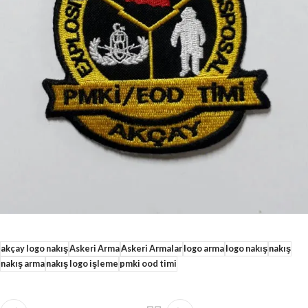
akçay logo nakış
Askeri Arma
Askeri Armalar
logo arma
logo nakış
nakış
nakış arma
nakış logo işleme
pmki ood timi