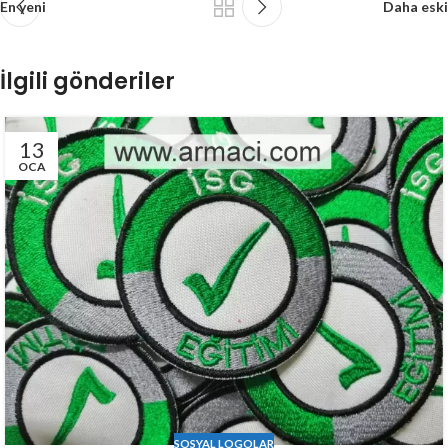
En yeni
Daha eski
İlgili gönderiler
13
OCA
SOSYAL LOGOLAR