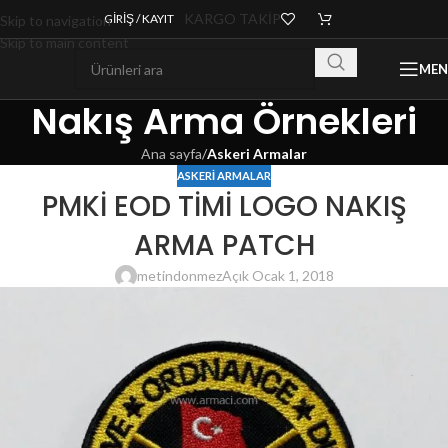
KARGO TAKİP
GIRIŞ / KAYIT
Skip to navigation
Skip to main content
ME
Nakış Arma Örnekleri
Ana sayfa
/
Askeri Armalar
ASKERI ARMALAR
PMKİ EOD TİMİ LOGO NAKIŞ
ARMA PATCH
metindonmez
Açık Ocak 1, 2018