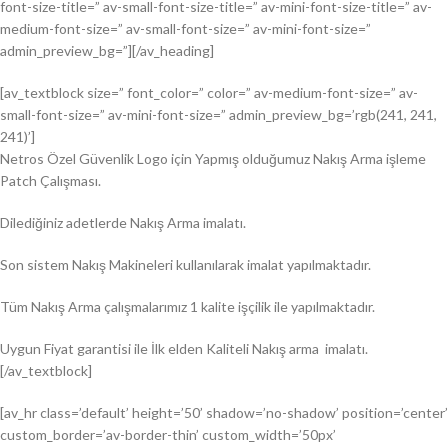
font-size-title=” av-small-font-size-title=” av-mini-font-size-title=” av-
medium-font-size=” av-small-font-size=” av-mini-font-size=”
admin_preview_bg=”][/av_heading]
[av_textblock size=” font_color=” color=” av-medium-font-size=” av-
small-font-size=” av-mini-font-size=” admin_preview_bg=’rgb(241, 241,
241)’]
Netros Özel Güvenlik Logo için Yapmış olduğumuz Nakış Arma işleme
Patch Çalışması.
Dilediğiniz adetlerde Nakış Arma imalatı.
Son sistem Nakış Makineleri kullanılarak imalat yapılmaktadır.
Tüm Nakış Arma çalışmalarımız 1 kalite işçilik ile yapılmaktadır.
Uygun Fiyat garantisi ile İlk elden Kaliteli Nakış arma imalatı.
[/av_textblock]
[av_hr class=’default’ height=’50’ shadow=’no-shadow’ position=’center’
custom_border=’av-border-thin’ custom_width=’50px’