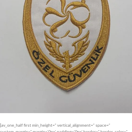
[av_one_half first min_height=” vertical_alignment=” space=”
custom_margin=” margin=’0px’ padding=’0px’ border=” border_color=”