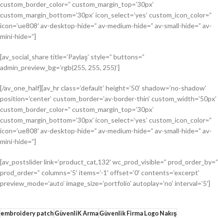
custom_border_color=” custom_margin_top=’30px’
custom_margin_bottom=’30px’ icon_select=’yes’ custom_icon_color=”
icon=’ue808′ av-desktop-hide=” av-medium-hide=” av-small-hide=” av-
mini-hide=”]
[av_social_share title=’Paylaş’ style=” buttons=”
admin_preview_bg=’rgb(255, 255, 255)’]
[/av_one_half][av_hr class=’default’ height=’50’ shadow=’no-shadow’
position=’center’ custom_border=’av-border-thin’ custom_width=’50px’
custom_border_color=” custom_margin_top=’30px’
custom_margin_bottom=’30px’ icon_select=’yes’ custom_icon_color=”
icon=’ue808′ av-desktop-hide=” av-medium-hide=” av-small-hide=” av-
mini-hide=”]
[av_postslider link=’product_cat,132′ wc_prod_visible=” prod_order_by=”
prod_order=” columns=’5′ items=’-1′ offset=’0′ contents=’excerpt’
preview_mode=’auto’ image_size=’portfolio’ autoplay=’no’ interval=’5′]
embroidery patch
GüvenliK Arma
Güvenlik Firma Logo Nakış