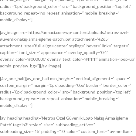
radius=’0px’ background_color=” src=” background_position=’top left’
background_repeat=’no-repeat’ animation=” mobile_breaking=”
mobile_display=”]
[av_image src=’https://armaci.com/wp-content/uploads/netros-özel-
güvenlik-nakış-arma-işleme-patch.jpg’ attachment=’4265′
attachment_size=’full’ align=’center’ styling=” hover=” link=” target=”
caption=” font_size=” appearance=” overlay_opacity=’0.4′
overlay_color=’#000000′ overlay_text_color=’#ffffff’ animation=’pop-up’
admin_preview_bg=”][/av_image]
[/av_one_half][av_one_half min_height=” vertical_alignment=” space=”
custom_margin=” margin=’0px’ padding=’0px’ border=” border_color=”
radius=’0px’ background_color=” src=” background_position=’top left’
background_repeat=’no-repeat’ animation=” mobile_breaking=”
mobile_display=”]
[av_heading heading=’Netros Özel Güvenlik Logo Nakış Arma işleme
Patch’ tag=’h3′ style=” size=” subheading_active=”
subheading_size=’15’ padding=’10’ color=” custom_font=” av-medium-