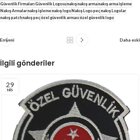
Güvenlik Firmaları
Güvenlik Logosu
nakış
nakış arma
nakış arma işleme
Nakış Armalar
nakış işleme
nakış logo
Nakış Logo peç
nakış Logolar
nakış patch
nakış peç
özel güvenlik arması
özel güvenlik logo
En yeni
Daha eski
İlgili gönderiler
29
NIS