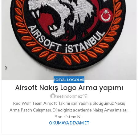
SOSYAL LOGOLAR
Airsoft Nakış Logo Arma yapımı
metindonmez
Red Wolf Team Airsoft Takımı için Yapmış olduğumuz Nakış
Arma Patch Çalışması. Dilediğiniz adetlerde Nakış Arma imalatı.
Son sistem N...
OKUMAYA DEVAM ET