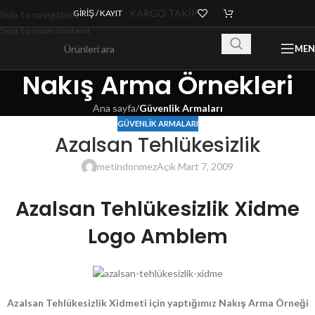
KARGO TAKİP
GIRIŞ / KAYIT
Skip to navigation
Skip to main content
ME
Nakış Arma Örnekleri
Ana sayfa
/
Güvenlik Armaları
GÜVENLIK ARMALARI
Azalsan Tehlükesizlik
metindonmez
Açık Mart 7, 2009
Azalsan Tehlükesizlik Xidme
Logo Amblem
Azalsan Tehlükesizlik Xidmeti için yaptığımız Nakış Arma Örneği