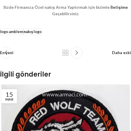
Sizde Firmanıza Özel nakış Arma Yaptırmak için bizimle
İletişime
Geçebilirsiniz.
logo amblem
nakış logo
En yeni
Daha eski
İlgili gönderiler
15
MAR