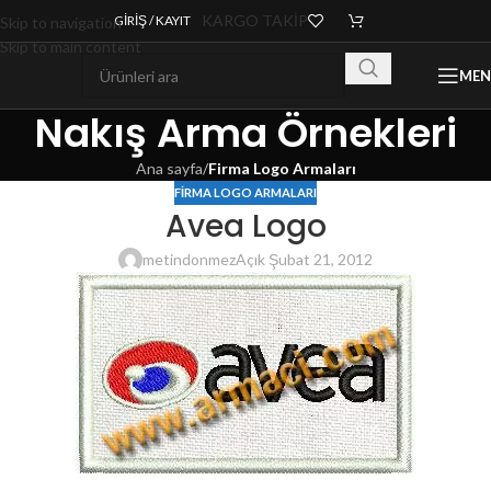
KARGO TAKİP
GIRIŞ / KAYIT
Skip to navigation
Skip to main content
ME
Nakış Arma Örnekleri
Ana sayfa
/
Firma Logo Armaları
FIRMA LOGO ARMALARI
Avea Logo
metindonmez
Açık Şubat 21, 2012