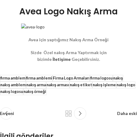
Avea Logo Nakış Arma
Avea için yaptığımız Nakış Arma Örneği
Sizde Özel nakış Arma Yaptırmak için
bizimle
İletişime
Geçebilirsiniz.
firma amblem
firma amblemi
Firma Logo Armaları
firma logosu
nakış
nakış amblem
nakış arma
nakış arması
nakış etiket
nakış işleme
nakış logo
nakış logosu
nakış örneği
En yeni
Daha eski
İlgili gönderiler