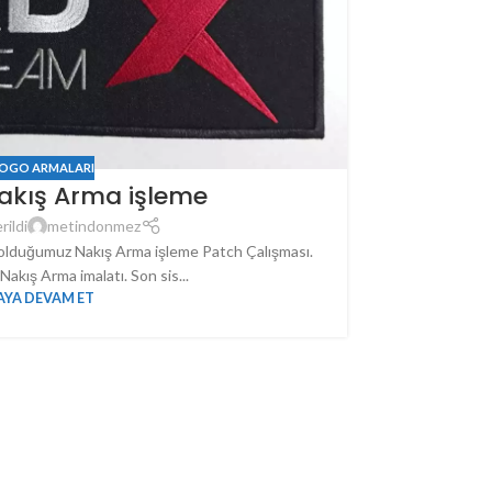
LOGO ARMALARI
akış Arma işleme
rildi
metindonmez
 olduğumuz Nakış Arma işleme Patch Çalışması.
Nakış Arma imalatı. Son sis...
YA DEVAM ET
Gemlik & 