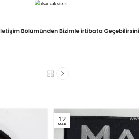
iletişim
Bölümünden Bizimle irtibata Geçebilirsin
12
MAR