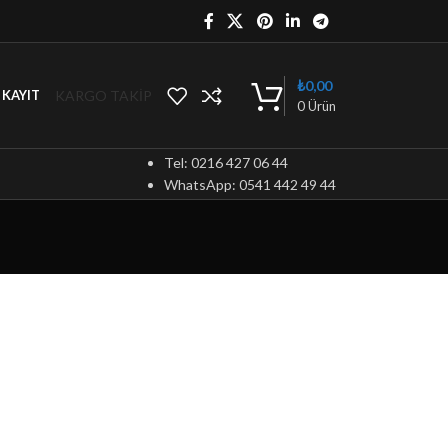
₺
0,00
KARGO TAKİP
/ KAYIT
0
Ürün
Tel: 0216 427 06 44
WhatsApp: 0541 442 49 44