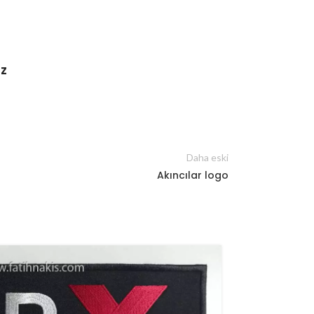
iz
Daha eski
Akıncılar logo
12
MAR