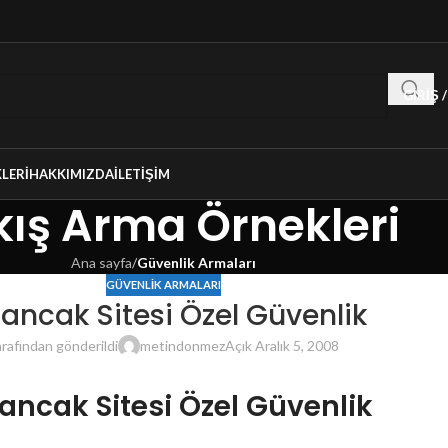
GIRIŞ 
LERI
HAKKIMIZDA
İLETIŞIM
ış Arma Örnekleri
Ana sayfa
/
Güvenlik Armaları
GÜVENLIK ARMALARI
sancak Sitesi Özel Güvenlik
rafından gönderildi
metindonmez
Açık Aralık 5, 2008
ancak Sitesi Özel Güvenlik