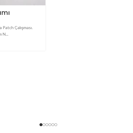
ımı
 Patch Çalışması.
 N...