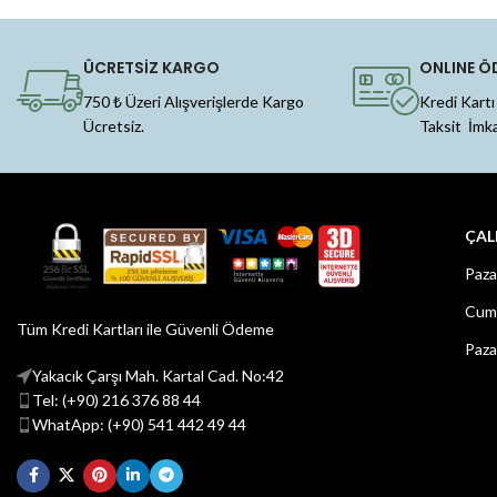
ÜCRETSİZ KARGO
ONLINE Ö
750 ₺ Üzeri Alışverişlerde Kargo
Kredi Kartı
Ücretsiz.
Taksit İmk
ÇAL
Paza
Cuma
Tüm Kredi Kartları ile Güvenli Ödeme
Paza
Yakacık Çarşı Mah. Kartal Cad. No:42
Tel: (+90) 216 376 88 44
WhatApp: (+90) 541 442 49 44