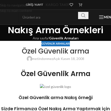
KARGO TAKİP
GIRIŞ / KAYIT
Skip to navigation
Skip to main content
ME
Nakış Arma Örnekleri
Ana sayfa
/
Güvenlik Armaları
GÜVENLIK ARMALARI
Özel Güvenlik arma
metindonmez
Açık Kasım 18, 2008
Özel Güvenlik Arma
Özel Güvenlik arma
Nakış örneği
Sizde Firmanıza Özel Nakış Arma Yaptırmak için