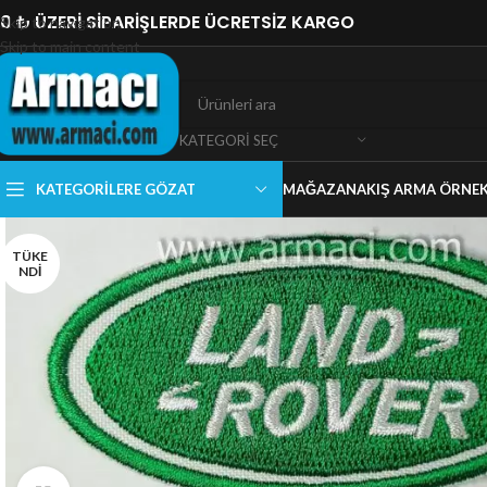
0 ₺ ÜZERİ SİPARİŞLERDE ÜCRETSİZ KARGO
Skip to navigation
Skip to main content
KATEGORI SEÇ
KATEGORILERE GÖZAT
MAĞAZA
NAKIŞ ARMA ÖRNEK
TÜKE
NDI