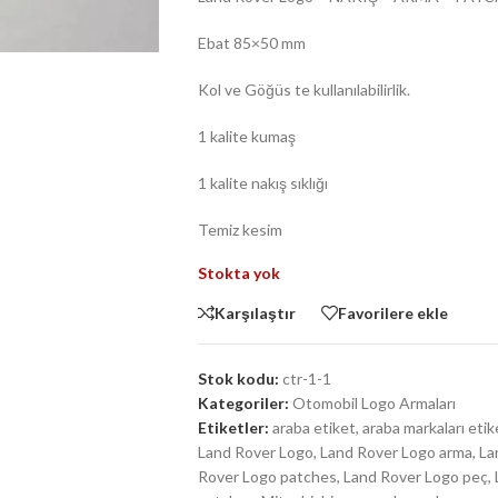
Ebat 85×50 mm
Kol ve Göğüs te kullanılabilirlik.
1 kalite kumaş
1 kalite nakış sıklığı
Temiz kesim
Stokta yok
Karşılaştır
Favorilere ekle
Stok kodu:
ctr-1-1
Kategoriler:
Otomobil Logo Armaları
Etiketler:
araba etiket
,
araba markaları etik
Land Rover Logo
,
Land Rover Logo arma
,
La
Rover Logo patches
,
Land Rover Logo peç
,