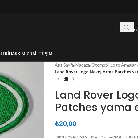
GIRIŞ 
LERI
HAKKIMIZDA
İLETIŞIM
Ana Sayfa
/
Mağaza
/
Otomobil Logo Armaları
Land Rover Logo Nakış Arma Patches ya
Land Rover Log
Patches yama e
₺
20,00
Land Rover Logo – NAKIŞ – ARMA – PAT