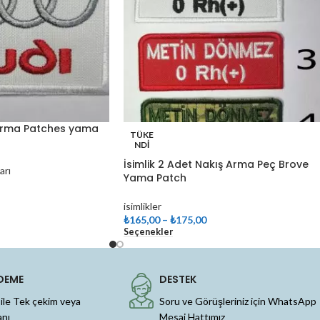
Arma Patches yama
TÜKE
NDI
İsimlik 2 Adet Nakış Arma Peç Brove
arı
Yama Patch
isimlikler
₺
165,00
–
₺
175,00
Seçenekler
DEME
DESTEK
 ile Tek çekim veya
Soru ve Görüşleriniz için WhatsApp
anı
Mesaj Hattımız