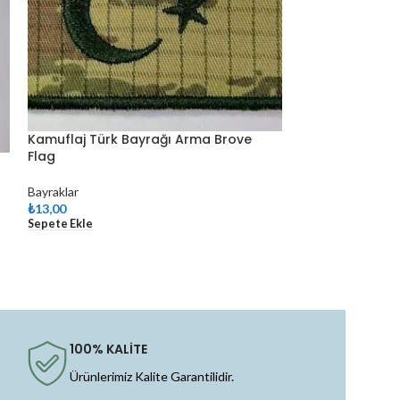
Kamuflaj Türk Bayrağı Arma Brove
Flag
Kia Logo Nakı
etiket
Bayraklar
₺
13,00
Otomobil Logo Ar
Sepete Ekle
₺
12,00
Sepete Ekle
100% KALİTE
Ürünlerimiz Kalite Garantilidir.