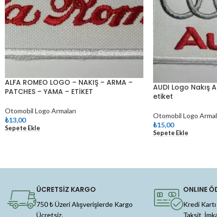
ALFA ROMEO LOGO – NAKIŞ – ARMA –
AUDI Logo Nakış 
PATCHES – YAMA – ETİKET
etiket
Otomobil Logo Armaları
Otomobil Logo Armal
₺
13,00
₺
15,00
Sepete Ekle
Sepete Ekle
ÜCRETSİZ KARGO
ONLINE Ö
750 ₺ Üzeri Alışverişlerde Kargo
Kredi Kartı
Ücretsiz.
Taksit İmk