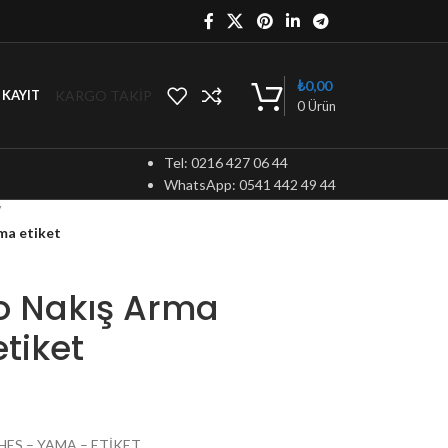
₺
0,00
KARGO TAKİP
/ KAYIT
0
Ürün
Tel: 0216 427 06 44
WhatsApp: 0541 442 49 44
/
ma etiket
o Nakış Arma
tiket
CHES – YAMA – ETİKET