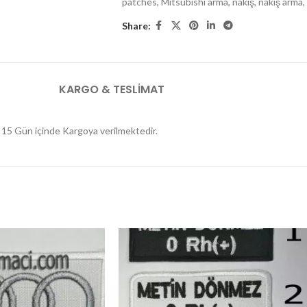
patches
,
Mitsubishi arma
,
nakış
,
nakış arma
,
Share:
KARGO & TESLIMAT
er 15 Gün içinde Kargoya verilmektedir.