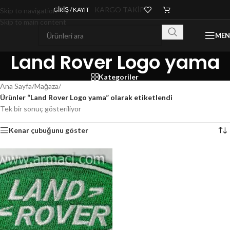
KARGO TAKİP
GIRIŞ / KAYIT
Skip to navigation
Skip to main content
ME
Land Rover Logo yama
Kategoriler
Ana Sayfa
/
Mağaza
/
Ürünler “Land Rover Logo yama” olarak etiketlendi
Tek bir sonuç gösteriliyor
Kenar çubuğunu göster