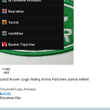
İş Güvenlik Armaları
Bayraklar
Yastık
isimlikler
Baskılı Tişörtler
TÜKE
NDI
Land Rover Logo Nakış Arma Patches yama etiket
Otomobil Logo Armaları
₺
20,00
Devamını Oku