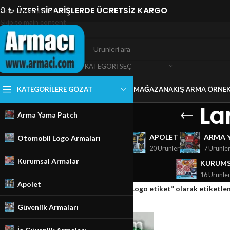
0 ₺ ÜZERİ SİPARİŞLERDE ÜCRETSİZ KARGO
Skip to navigation
Skip to main content
KATEGORI SEÇ
KATEGORILERE GÖZAT
MAĞAZA
NAKIŞ ARMA ÖRNEK
La
Arma Yama Patch
GÜVENLIK ARMALARI
APOLET
ARMA 
Otomobil Logo Armaları
18 Ürünler
20 Ürünler
7 Ürünle
Kurumsal Armalar
KURUMS
16 Ürünle
Apolet
Ana Sayfa
/
Mağaza
/
Ürünler “Land Rover Logo etiket” olarak etiketle
Güvenlik Armaları