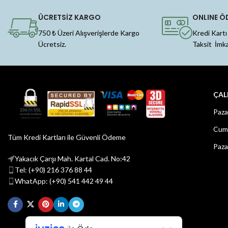
ÜCRETSİZ KARGO
ONLINE Ö
750 ₺ Üzeri Alışverişlerde Kargo
Kredi Kartı
Ücretsiz.
Taksit İmk
ÇAL
Paza
Cuma
Tüm Kredi Kartları ile Güvenli Ödeme
Paza
Yakacık Çarşı Mah. Kartal Cad. No:42
Tel: (+90) 216 376 88 44
WhatApp: (+90) 541 442 49 44