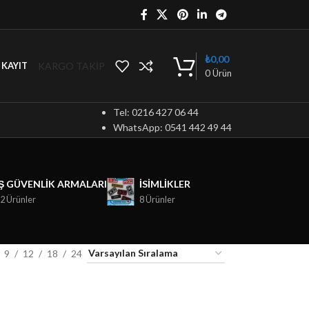
₺
0,00
KARGO TAKİP
/ KAYIT
0
Ürün
Tel: 0216 427 06 44
WhatsApp: 0541 442 49 44
İŞ GÜVENLIK ARMALARI
ISIMLIKLER
2 Ürünler
8 Ürünler
9
12
18
24