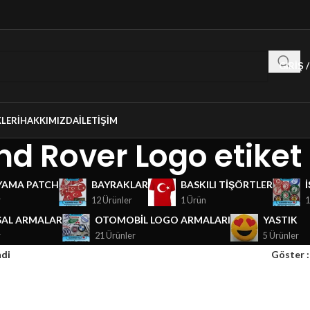
GIRIŞ 
LERI
HAKKIMIZDA
İLETIŞIM
nd Rover Logo etiket
YAMA PATCH
BAYRAKLAR
BASKILI TIŞÖRTLER
r
12 Ürünler
1 Ürün
1
AL ARMALAR
OTOMOBIL LOGO ARMALARI
YASTIK
r
21 Ürünler
5 Ürünler
ndi
Göster