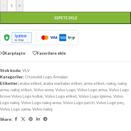
-
+
SEPETE EKLE
Karşılaştır
Favorilere ekle
Stok kodu:
VLV
Kategoriler:
Otomobil Logo Armaları
Etiketler:
araba etiket
,
araba markaları etiket
,
arma etiket
,
nakış
,
nakış
arma
,
nakış etiket
,
Volvo arma
,
Volvo Logo
,
Volvo Logo arma
,
Volvo Logo
brove Volvo Logo kolluk
,
Volvo Logo etiket
,
Volvo Logo işleme
,
Volvo
Logo nakış
,
Volvo Logo nakış arma
,
Volvo Logo patch
,
Volvo Logo peç
,
Volvo Logo yama
,
Volvo nakış
Share: