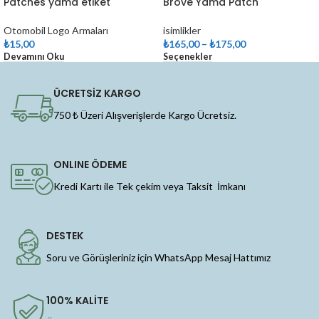
Patches yama etiket
Brove Yama Patch
Otomobil Logo Armaları
isimlikler
₺
15,00
₺
165,00
–
₺
175,00
Devamını Oku
Seçenekler
ÜCRETSİZ KARGO
750 ₺ Üzeri Alışverişlerde Kargo Ücretsiz.
ONLINE ÖDEME
Kredi Kartı ile Tek çekim veya Taksit İmkanı
DESTEK
Soru ve Görüşleriniz için WhatsApp Mesaj Hattımız
100% KALİTE