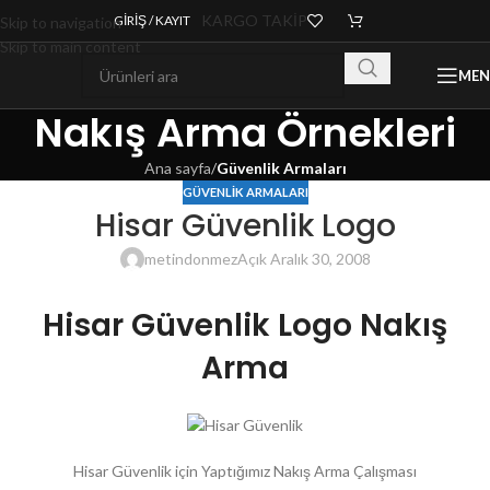
KARGO TAKİP
GIRIŞ / KAYIT
Skip to navigation
Skip to main content
ME
Nakış Arma Örnekleri
Ana sayfa
/
Güvenlik Armaları
GÜVENLIK ARMALARI
Hisar Güvenlik Logo
metindonmez
Açık Aralık 30, 2008
Hisar Güvenlik Logo Nakış
Arma
Hisar Güvenlik için Yaptığımız Nakış Arma Çalışması