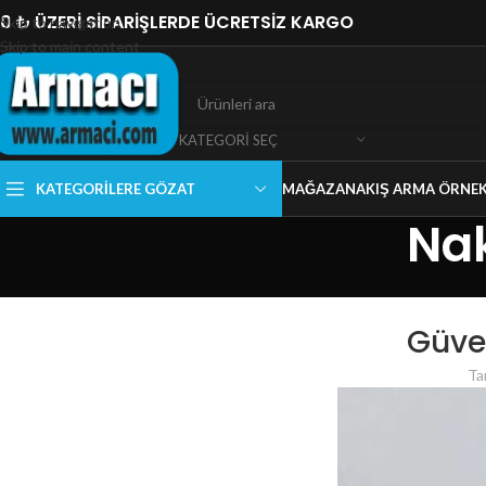
0 ₺ ÜZERİ SİPARİŞLERDE ÜCRETSİZ KARGO
Skip to navigation
Skip to main content
KATEGORI SEÇ
KATEGORILERE GÖZAT
MAĞAZA
NAKIŞ ARMA ÖRNEK
Nak
Güve
Ta