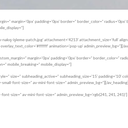
argin=” margin=’0px’ padding=’0px’ border=” border_color=” radius=’0px
le_display=”]
akış-işleme-patch.jpg’ attachment=’4213′ attachment_size=’full’ align=’
 overlay_text_color=’#ffffff’ animation=’pop-up’ admin_preview_bg=”][/a
ustom_margin=” margin=’0px’ padding=’0px’ border=” border_color=” radi
n=” mobile_breaking=” mobile_display=”]
tyle=” size=” subheading_active=” subheading_size=’15’ padding=’10’ co
av-small-font-size=” av-mini-font-size=” admin_preview_bg=”][/av_heading
l-font-size=” av-mini-font-size=” admin_preview_bg=’rgb(241, 241, 241)’]