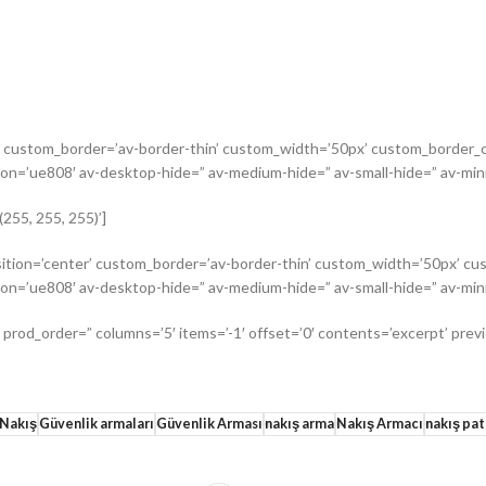
er’ custom_border=’av-border-thin’ custom_width=’50px’ custom_border
on=’ue808′ av-desktop-hide=” av-medium-hide=” av-small-hide=” av-mini
255, 255, 255)’]
position=’center’ custom_border=’av-border-thin’ custom_width=’50px’ 
on=’ue808′ av-desktop-hide=” av-medium-hide=” av-small-hide=” av-mini
 prod_order=” columns=’5′ items=’-1′ offset=’0′ contents=’excerpt’ prev
 Nakış
Güvenlik armaları
Güvenlik Arması
nakış arma
Nakış Armacı
nakış pa