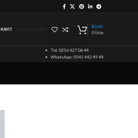
₺
0,00
KARGO TAKİP
/ KAYIT
0
Ürün
Tel: 0216 427 06 44
WhatsApp: 0541 442 49 44