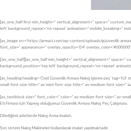
[av_one_half first min_height=” vertical_alignment=” space=” custom_m
left’ background_repeat=’no-repeat’ animation=” mobile_breaking=” mobi
[av_image src=’https://armaci.com/wp-content/uploads/güüvenlik-arması-n
font_size=” appearance=” overlay_opacity=’0.4′ overlay_color=’#000000′
[/av_one_half][av_one_half min_height=” vertical_alignment=” space=” c
background_position=’top left’ background_repeat=’no-repeat’ animatio
[av_heading heading=’Özel Güvenlik Arması Nakış işleme peç’ tag=’h3′ s
small-font-size-title=” av-mini-font-size-title=” av-medium-font-size=” 
[av_textblock size=” font_color=” color=” av-medium-font-size=” av-smal
Eti Firması için Yapmış olduğumuz Güvenlik Arması Nakış Peç Çalışması.
Dilediğiniz adetlerde Nakış Arma imalatı.
Son sistem Nakış Makineleri kullanılarak imalat yapılmaktadır.