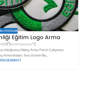
AL LOGOLAR
nliği Eğitim Logo Arma
rildi
metindonmez
pmış olduğumuz Nakış Arma Patch Çalışması.
ış Arma imalatı. Son sistem Na...
YA DEVAM ET
Red Wolf T