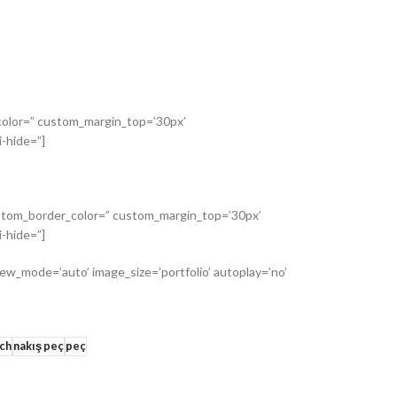
_color=” custom_margin_top=’30px’
-hide=”]
custom_border_color=” custom_margin_top=’30px’
-hide=”]
iew_mode=’auto’ image_size=’portfolio’ autoplay=’no’
tch
nakış peç
peç