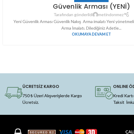
Güvenlik Arması (YENİ)
Tarafından gönderildi
metindonmez
Yeni Güvenlik Arması Güvenlik Nakış Arma imalatı Yeni yönetme
Arma İmalatı. Dilediğiniz Adetle...
OKUMAYA DEVAM ET
ÜCRETSİZ KARGO
ONLINE Ö
750 ₺ Üzeri Alışverişlerde Kargo
Kredi Kartı
Ücretsiz.
Taksit İmk
ÇAL