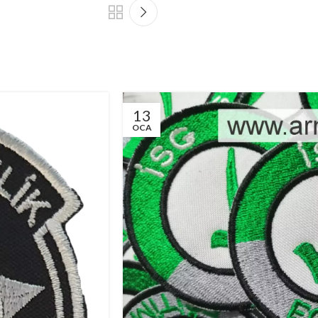
13
OCA