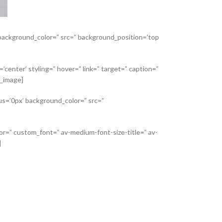
’ background_color=” src=” background_position=’top
center’ styling=” hover=” link=” target=” caption=”
v_image]
us=’0px’ background_color=” src=”
lor=” custom_font=” av-medium-font-size-title=” av-
]