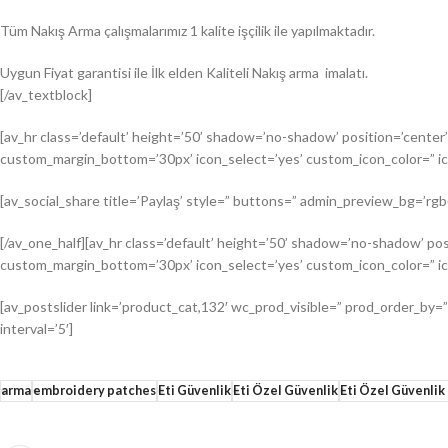
Tüm Nakış Arma çalışmalarımız 1 kalite işçilik ile yapılmaktadır.
Uygun Fiyat garantisi ile İlk elden Kaliteli Nakış arma imalatı.
[/av_textblock]
[av_hr class=’default’ height=’50’ shadow=’no-shadow’ position=’cent
custom_margin_bottom=’30px’ icon_select=’yes’ custom_icon_color=” ic
[av_social_share title=’Paylaş’ style=” buttons=” admin_preview_bg=’rgb(
[/av_one_half][av_hr class=’default’ height=’50’ shadow=’no-shadow’ 
custom_margin_bottom=’30px’ icon_select=’yes’ custom_icon_color=” ic
[av_postslider link=’product_cat,132′ wc_prod_visible=” prod_order_by=”
interval=’5′]
arma
embroidery patches
Eti Güvenlik
Eti Özel Güvenlik
Eti Özel Güvenlik