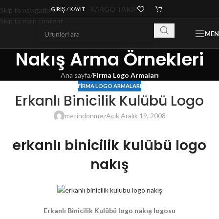
KARGO TAKİP
GIRIŞ / KAYIT
Skip to navigation
Skip to main content
ME
Nakış Arma Örnekleri
Ana sayfa
/
Firma Logo Armaları
FIRMA LOGO ARMALARI
Erkanlı Binicilik Kulübü Logo
metindonmez
Açık Aralık 19, 2008
erkanlı binicilik kulübü logo
nakış
Erkanlı Binicilik Kulübü logo nakış logosu