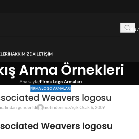
GIRIŞ 
LERI
HAKKIMIZDA
İLETIŞIM
ış Arma Örnekleri
Ana sayfa
/
Firma Logo Armaları
FIRMA LOGO ARMALARI
sociated Weavers logosu
arafından gönderildi
metindonmez
Açık Ocak 6, 2009
sociated Weavers logosu