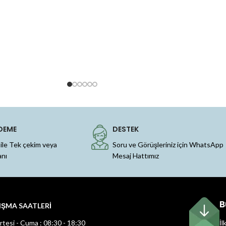
DEME
DESTEK
 ile Tek çekim veya
Soru ve Görüşleriniz için WhatsApp
anı
Mesaj Hattımız
B
IŞMA SAATLERİ
rtesi - Cuma : 08:30 - 18:30
İl