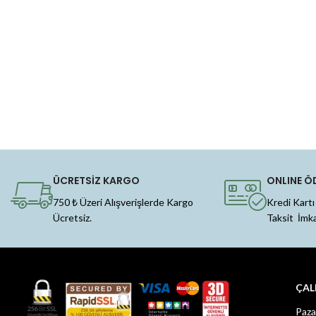
ÜCRETSİZ KARGO
ONLINE Ö
750 ₺ Üzeri Alışverişlerde Kargo
Kredi Kartı
Ücretsiz.
Taksit İmk
ÇAL
Paza