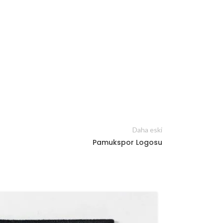
Daha eski
Pamukspor Logosu
04
MAR