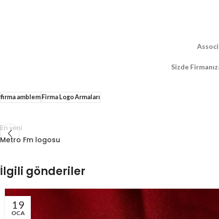
Associ
Sizde Firmanız
firma amblem
Firma Logo Armaları
En yeni
Metro Fm logosu
İlgili gönderiler
19
OCA