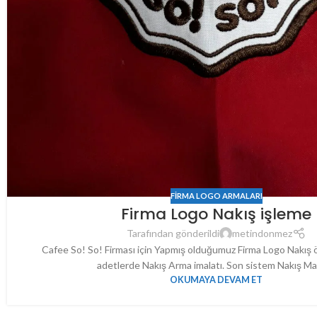
FIRMA LOGO ARMALARI
Firma Logo Nakış işleme
Tarafından gönderildi
metindonmez
Cafee So! So! Firması için Yapmış olduğumuz Firma Logo Nakış ör
adetlerde Nakış Arma imalatı. Son sistem Nakış Mak
OKUMAYA DEVAM ET