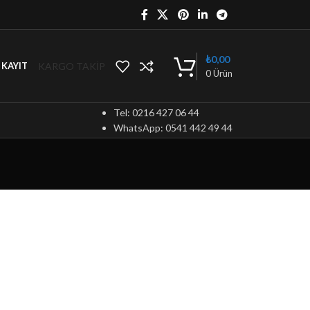
₺
0,00
KARGO TAKİP
/ KAYIT
0
Ürün
Tel: 0216 427 06 44
WhatsApp: 0541 442 49 44