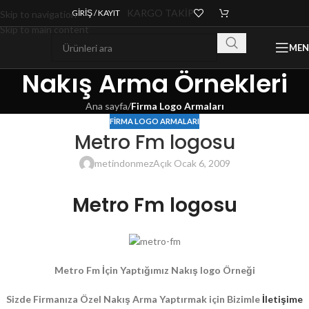
KARGO TAKİP
GIRIŞ / KAYIT
Skip to navigation
Skip to main content
ME
Nakış Arma Örnekleri
Ana sayfa
/
Firma Logo Armaları
FIRMA LOGO ARMALARI
Metro Fm logosu
metindonmez
Açık Ocak 6, 2009
Metro Fm logosu
Metro Fm İçin Yaptığımız Nakış logo Örneği
Sizde Firmanıza Özel Nakış Arma Yaptırmak için Bizimle
İletişime