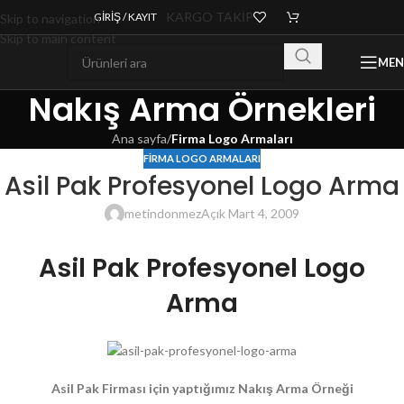
KARGO TAKİP
GIRIŞ / KAYIT
Skip to navigation
Skip to main content
ME
Nakış Arma Örnekleri
Ana sayfa
/
Firma Logo Armaları
FIRMA LOGO ARMALARI
Asil Pak Profesyonel Logo Arma
metindonmez
Açık Mart 4, 2009
Asil Pak Profesyonel Logo
Arma
Asil Pak Firması için yaptığımız Nakış Arma Örneği