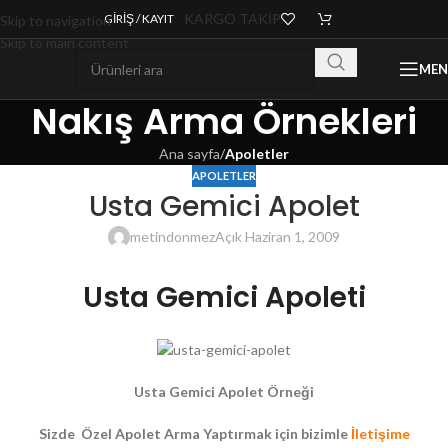
KARGO TAKİP
GIRIŞ / KAYIT
Skip to navigation
Skip to main content
ME
Nakış Arma Örnekleri
Ana sayfa
/
Apoletler
APOLETLER
Usta Gemici Apolet
metindonmez
Açık Haziran 1, 2009
Usta Gemici Apoleti
Usta Gemici Apolet Örneği
Sizde Özel Apolet Arma Yaptırmak için bizimle
İletişime