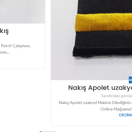
kış
 Patch Çalışması.
tem...
A
Nakış Apolet uzaky
Tarafından gönde
Nakış Apolet uzakyol Makine Dilediğiniz
Online Mağzamız'da
OKUMA