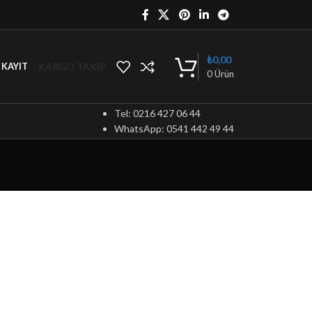
₺
0,00
KARGO TAKİP
/ KAYIT
0
Ürün
Tel: 0216 427 06 44
WhatsApp: 0541 442 49 44