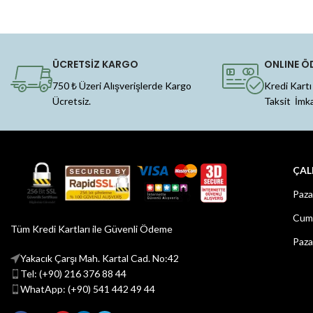
ÜCRETSİZ KARGO
ONLINE Ö
750 ₺ Üzeri Alışverişlerde Kargo
Kredi Kartı
Ücretsiz.
Taksit İmk
ÇAL
Paza
Cuma
Tüm Kredi Kartları ile Güvenli Ödeme
Paza
Yakacık Çarşı Mah. Kartal Cad. No:42
Tel: (+90) 216 376 88 44
WhatApp: (+90) 541 442 49 44