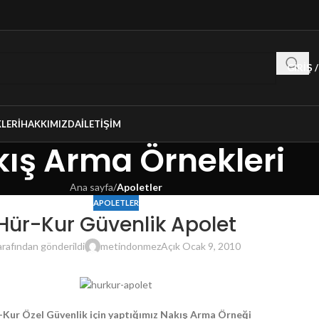
GIRIŞ 
LERI
HAKKIMIZDA
İLETIŞIM
ış Arma Örnekleri
Ana sayfa
/
Apoletler
APOLETLER
Hür-Kur Güvenlik Apolet
arafından gönderildi
metindonmez
Açık Ocak 9, 2010
-Kur Özel Güvenlik için yaptığımız Nakış Arma Örneği