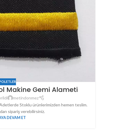
POLETLER
ol Makine Gemi Alameti
rildi
metindonmez
 Adetlerde Stoklu ürünlerimizden hemen teslim.
n sipariş verebilirsiniz.
YA DEVAM ET