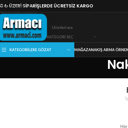
0 ₺ ÜZERİ SİPARİŞLERDE ÜCRETSİZ KARGO
Skip to navigation
Skip to main content
KATEGORI SEÇ
KATEGORILERE GÖZAT
MAĞAZA
NAKIŞ ARMA ÖRNEK
Nak
T
Hür