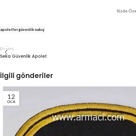
Sizde Öze
apoletler
güvenlik nakış
En yeni
Seka Güvenlik Apolet
İlgili gönderiler
12
OCA