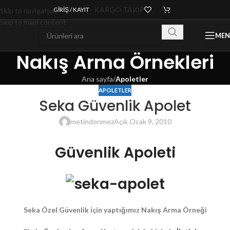
KARGO TAKİP
GIRIŞ / KAYIT
Skip to navigation
Skip to main content
ME
Nakış Arma Örnekleri
Ana sayfa
/
Apoletler
APOLETLER
Seka Güvenlik Apolet
metindonmez
Açık Ocak 9, 2010
Güvenlik Apoleti
Seka Özel Güvenlik için yaptığımız Nakış Arma Örneği