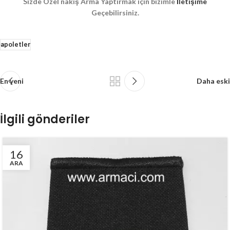
Sizde Özel nakış Arma Yaptırmak için bizimle
İletişime
Geçebilirsiniz.
apoletler
En yeni
Daha eski
İlgili gönderiler
16
ARA