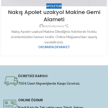
APOLETLER
Nakış Apolet uzakyol Makine Gemi
Alameti
metindonmez
Nakış Apolet uzakyol Makine Dilediğiniz Adetlerde Stoklu
ürünlerimizden hemen teslim. Online Mağzamız'dan sipariş
verebilirsiniz.
OKUMAYA DEVAM ET
ÜCRETSİZ KARGO
750 ₺ Üzeri Alışverişlerde Kargo Ücretsiz.
ONLINE ÖDEME
Kredi Kartı ile Tek çekim veya Taksit İmkanı