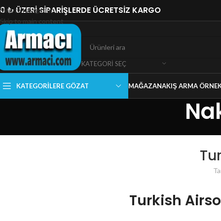
0 ₺ ÜZERİ SİPARİŞLERDE ÜCRETSİZ KARGO
Skip to navigation
Skip to main content
KATEGORI SEÇ
KATEGORILERE GÖZAT
MAĞAZA
NAKIŞ ARMA ÖRNEK
Nak
Tur
Ta
Turkish Airs