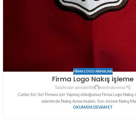
FIRMA LOGO ARMALARI
Firma Logo Nakış işleme
Tarafından gönderildi
metindonmez
Cafee So! So! Firması için Yapmış olduğumuz Firma Logo Nakış ör
adetlerde Nakış Arma imalatı. Son sistem Nakış Mak
OKUMAYA DEVAM ET