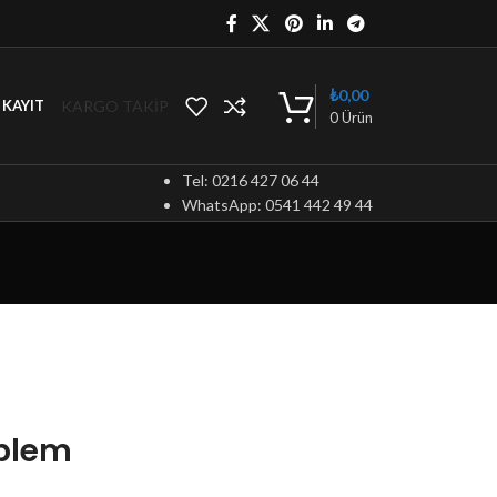
₺
0,00
KARGO TAKİP
/ KAYIT
0
Ürün
Tel: 0216 427 06 44
WhatsApp: 0541 442 49 44
mblem