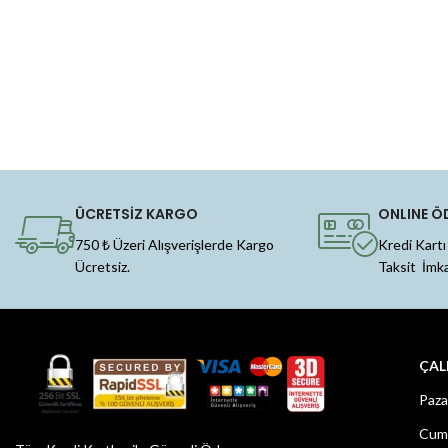
ÜCRETSİZ KARGO
ONLINE Ö
750 ₺ Üzeri Alışverişlerde Kargo
Kredi Kartı
Ücretsiz.
Taksit İmk
ÇAL
Paza
Cuma