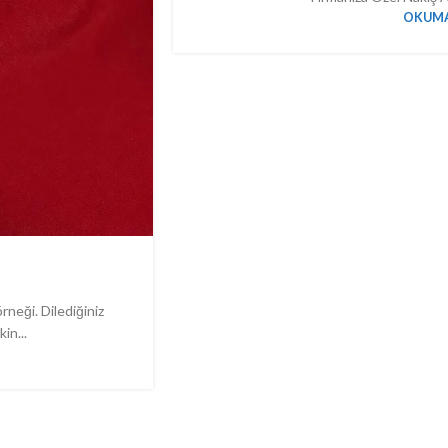
OKUMA
neği. Dilediğiniz
in...