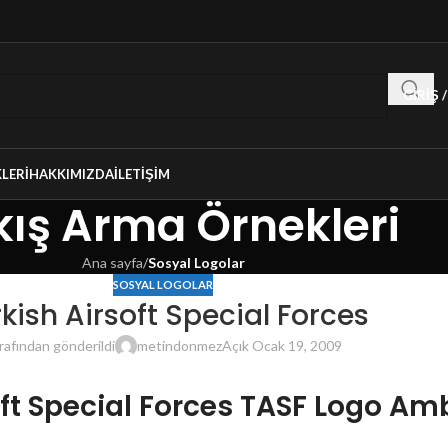
GIRIŞ 
LERI
HAKKIMIZDA
İLETIŞIM
ış Arma Örnekleri
Ana sayfa
/
Sosyal Logolar
SOSYAL LOGOLAR
kish Airsoft Special Forces
rafından gönderildi
metindonmez
Açık Ocak 19, 2009
oft Special Forces TASF Logo A