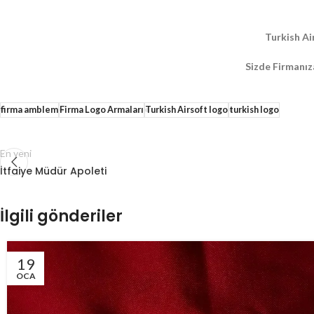
Turkish Ai
Sizde Firmanız
firma amblem
Firma Logo Armaları
Turkish Airsoft logo
turkish logo
En yeni
İtfaiye Müdür Apoleti
İlgili gönderiler
19
OCA