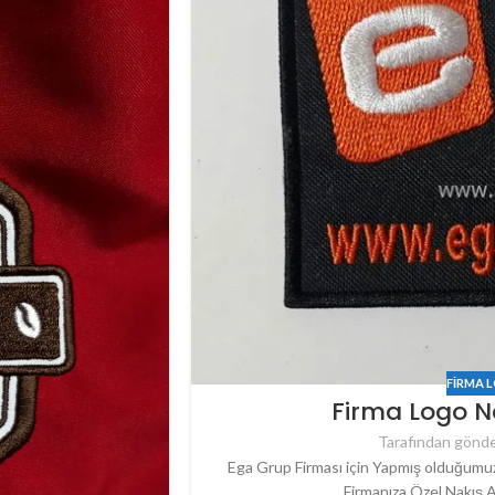
FIRMA 
Firma Logo N
Tarafından gönde
Ega Grup Firması için Yapmış olduğumuz
Firmanıza Özel Nakış A