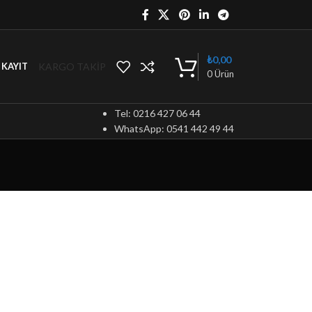
₺
0,00
KARGO TAKİP
/ KAYIT
0
Ürün
Tel: 0216 427 06 44
WhatsApp: 0541 442 49 44