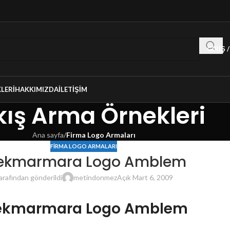
GIRIŞ 
LERI
HAKKIMIZDA
İLETIŞIM
ış Arma Örnekleri
Ana sayfa
/
Firma Logo Armaları
FIRMA LOGO ARMALARI
ekmarmara Logo Amblem
arafından gönderildi
metindonmez
Açık Mart 6, 2009
ekmarmara Logo Amblem