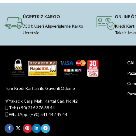
ÜCRETSİZ KARGO
ONLINE Ö
750 ₺ Üzeri Alışverişlerde Kargo
Kredi Kartı
Ücretsiz.
Taksit İmk
ÇAL
Paza
Cuma
Tüm Kredi Kartları ile Güvenli Ödeme
Paza
Yakacık Çarşı Mah. Kartal Cad. No:42
Tel: (+90) 216 376 88 44
WhatApp: (+90) 541 442 49 44