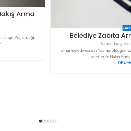
 Nakış Arma
ZABI
Belediye Zabıta Ar
sı Logo Peç örneği.
Tarafından gönde
..
Dinar Belediyesi için Yapmış olduğumuz
adetlerde Nakış Arma i
OKUMA