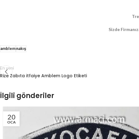
Tre
Sizde Firmanız
amblem
nakış
En yeni
Rize Zabıta itfaiye Amblem Logo Etiketi
İlgili gönderiler
20
OCA