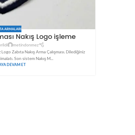
TA ARMALARI
ması Nakış Logo işleme
rildi
metindonmez
 Logo Zabıta Nakış Arma Çalışması. Dilediğiniz
malatı. Son sistem Nakış M...
YA DEVAM ET
Cafee So! 