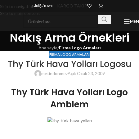
KARGO TAKİP
GIRIŞ / KAYIT
Skip to navigation
Skip to main content
ME
Nakış Arma Örnekleri
Ana sayfa
/
Firma Logo Armaları
FIRMA LOGO ARMALARI
Thy Türk Hava Yolları Logosu
metindonmez
Açık Ocak 23, 2009
Thy Türk Hava Yolları Logo
Amblem