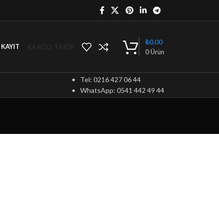
₺
0,00
KARGO TAKİP
/ KAYIT
0
Ürün
Tel: 0216 427 06 44
WhatsApp: 0541 442 49 44