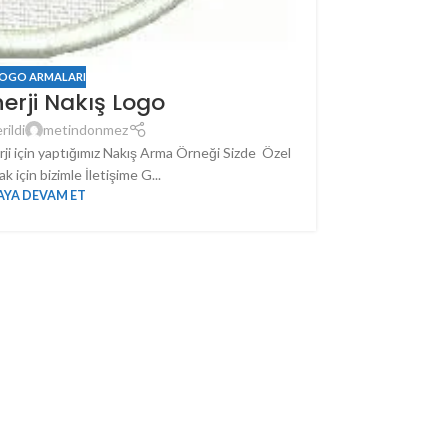
LOGO ARMALARI
erji Nakış Logo
rildi
metindonmez
ji için yaptığımız Nakış Arma Örneği Sizde Özel
 için bizimle İletişime G...
YA DEVAM ET