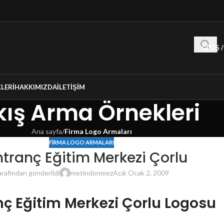
GIRIŞ 
LERI
HAKKIMIZDA
İLETIŞIM
ış Arma Örnekleri
Ana sayfa
/
Firma Logo Armaları
FIRMA LOGO ARMALARI
tranç Eğitim Merkezi Çorlu
arafından gönderildi
metindonmez
Açık Ocak 2, 2009
ç Eğitim Merkezi Çorlu Logosu