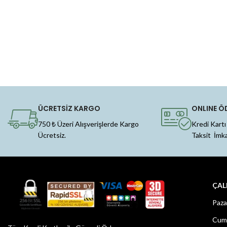
ÜCRETSİZ KARGO
ONLINE Ö
750 ₺ Üzeri Alışverişlerde Kargo
Kredi Kartı
Ücretsiz.
Taksit İmk
ÇAL
Paza
Cuma