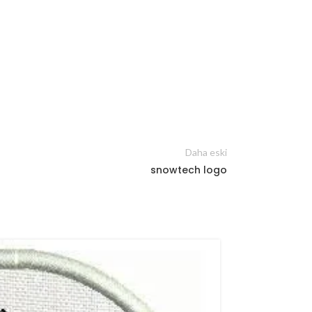
Daha eski
snowtech logo
21
ŞUB