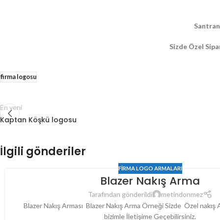
Santran
Sizde Özel Sipa
firma logosu
En yeni
Kaptan Köşkü logosu
İlgili gönderiler
FIRMA LOGO ARMALARI
Blazer Nakış Arma
Tarafından gönderildi
metindonmez
Blazer Nakış Arması Blazer Nakış Arma Örneği Sizde Özel nakış 
bizimle İletişime Geçebilirsiniz.