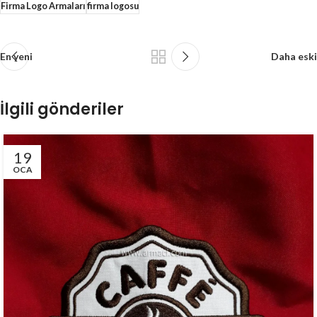
Firma Logo Armaları
firma logosu
En yeni
Daha eski
İlgili gönderiler
19
OCA