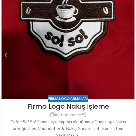
FIRMA LOGO ARMALARI
Firma Logo Nakış işleme
metindonmez
Cafee So! So! Firması için Yapmış olduğumuz Firma Logo Nakış
örneği. Dilediğiniz adetlerde Nakış Arma imalatı. Son sistem
Nakış Makin...