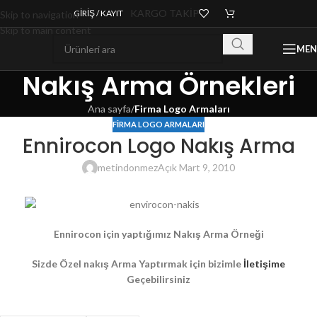
KARGO TAKİP
GIRIŞ / KAYIT
Skip to navigation
Skip to main content
ME
Nakış Arma Örnekleri
Ana sayfa
/
Firma Logo Armaları
FIRMA LOGO ARMALARI
Ennirocon Logo Nakış Arma
metindonmez
Açık Mart 9, 2010
Ennirocon için yaptığımız Nakış Arma Örneği
Sizde Özel nakış Arma Yaptırmak için bizimle
İletişime
Geçebilirsiniz