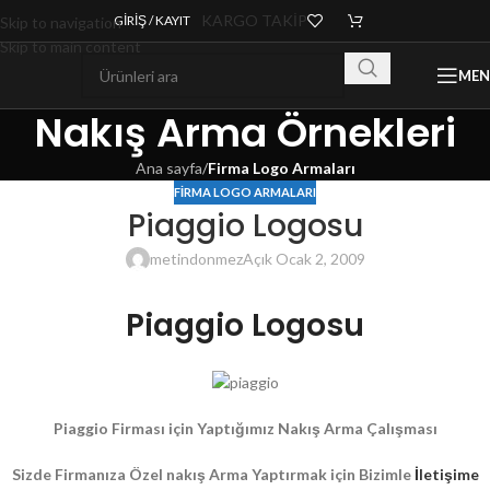
KARGO TAKİP
GIRIŞ / KAYIT
Skip to navigation
Skip to main content
ME
Nakış Arma Örnekleri
Ana sayfa
/
Firma Logo Armaları
FIRMA LOGO ARMALARI
Piaggio Logosu
metindonmez
Açık Ocak 2, 2009
Piaggio Logosu
Piaggio Firması için Yaptığımız Nakış Arma Çalışması
Sizde Firmanıza Özel nakış Arma Yaptırmak için Bizimle
İletişime