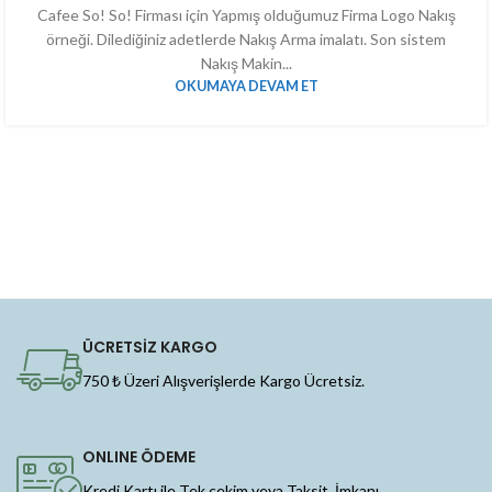
Cafee So! So! Firması için Yapmış olduğumuz Firma Logo Nakış
örneği. Dilediğiniz adetlerde Nakış Arma imalatı. Son sistem
Nakış Makin...
OKUMAYA DEVAM ET
ÜCRETSİZ KARGO
750 ₺ Üzeri Alışverişlerde Kargo Ücretsiz.
ONLINE ÖDEME
Kredi Kartı ile Tek çekim veya Taksit İmkanı