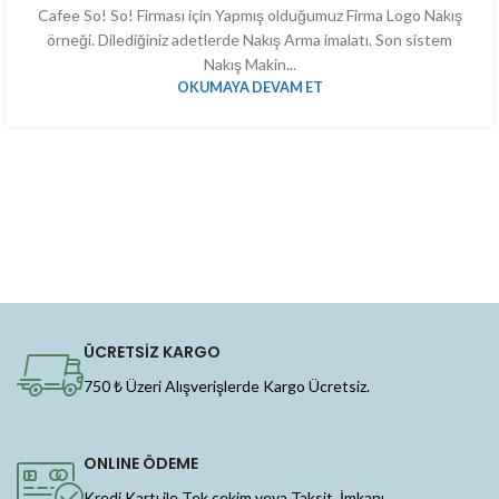
Cafee So! So! Firması için Yapmış olduğumuz Firma Logo Nakış
örneği. Dilediğiniz adetlerde Nakış Arma imalatı. Son sistem
Nakış Makin...
OKUMAYA DEVAM ET
ÜCRETSİZ KARGO
750 ₺ Üzeri Alışverişlerde Kargo Ücretsiz.
ONLINE ÖDEME
Kredi Kartı ile Tek çekim veya Taksit İmkanı