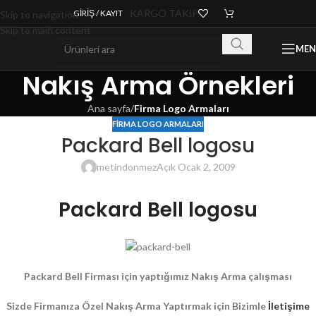
KARGO TAKİP
GIRIŞ / KAYIT
Skip to navigation
Skip to main content
ME
Nakış Arma Örnekleri
Ana sayfa
/
Firma Logo Armaları
FIRMA LOGO ARMALARI
Packard Bell logosu
metindonmez
Açık Ocak 2, 2009
Packard Bell logosu
Packard Bell Firması için yaptığımız Nakış Arma çalışması
Sizde Firmanıza Özel Nakış Arma Yaptırmak için Bizimle
İletişime