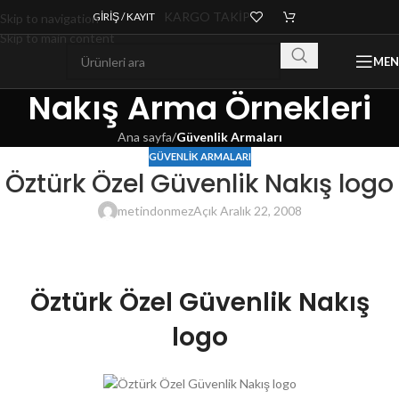
KARGO TAKİP
GIRIŞ / KAYIT
Skip to navigation
Skip to main content
ME
Nakış Arma Örnekleri
Ana sayfa
/
Güvenlik Armaları
GÜVENLIK ARMALARI
Öztürk Özel Güvenlik Nakış logo
metindonmez
Açık Aralık 22, 2008
Öztürk Özel Güvenlik Nakış
logo