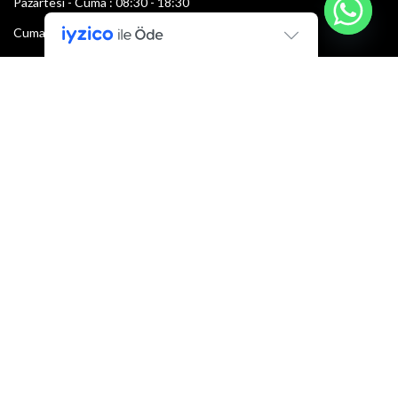
Pazartesi - Cuma : 08:30 - 18:30
Cumartesi : 08:30 - 13:00
Pazar: Kapalı
Bültenimize Şimdi Katılın
İlk bilen sen ol.
Bültene bugün kaydolun
E-mail adresi:
Armacı
2022 Tüm hakları saklıdır.