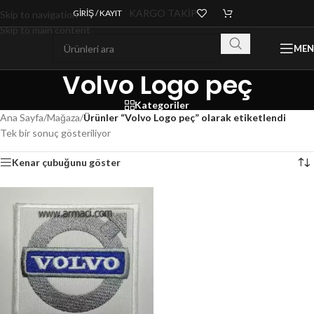
KARGO TAKİP
GIRIŞ / KAYIT
Skip to navigation
Skip to main content
ME
Volvo Logo peç
Kategoriler
Ana Sayfa
/
Mağaza
/
Ürünler “Volvo Logo peç” olarak etiketlendi
Tek bir sonuç gösteriliyor
Kenar çubuğunu göster