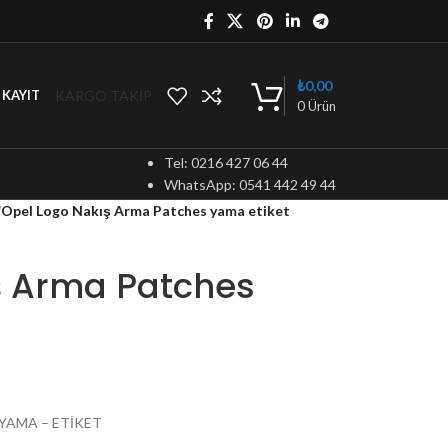
₺
0,00
KARGO TAKİP
/ KAYIT
0
Ürün
Tel: 0216 427 06 44
WhatsApp: 0541 442 49 44
/
Opel Logo Nakış Arma Patches yama etiket
ş Arma Patches
 YAMA – ETİKET