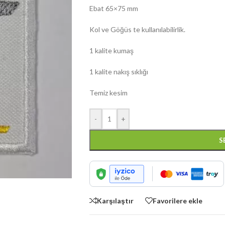
Ebat 65×75 mm
Kol ve Göğüs te kullanılabilirlik.
1 kalite kumaş
1 kalite nakış sıklığı
Temiz kesim
-
+
S
Karşılaştır
Favorilere ekle