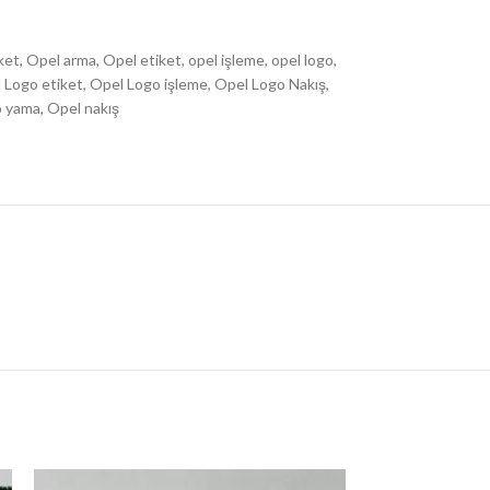
ket
,
Opel arma
,
Opel etiket
,
opel işleme
,
opel logo
,
 Logo etiket
,
Opel Logo işleme
,
Opel Logo Nakış
,
o yama
,
Opel nakış