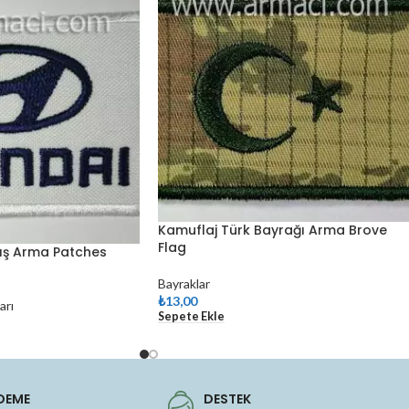
Kamuflaj Türk Bayrağı Arma Brove
Flag
ış Arma Patches
Bayraklar
₺
13,00
arı
Sepete Ekle
DEME
DESTEK