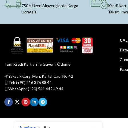
750 ₺ Üzeri Alışverişlerde Kargo
Kredi Kartı
Ücretsiz.
Taksit İmk
ÇAL
Paza
Cuma
Tüm Kredi Kartları ile Güvenli Ödeme
Paza
Yakacık Çarşı Mah. Kartal Cad. No:42
Tel: (+90) 216 376 88 44
WhatApp: (+90) 541 442 49 44