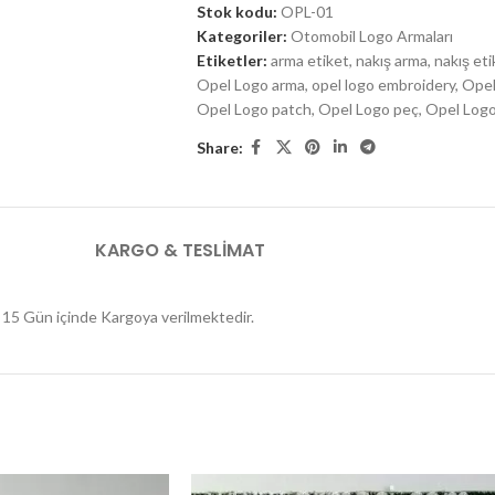
Stok kodu:
OPL-01
Kategoriler:
Otomobil Logo Armaları
Etiketler:
arma etiket
,
nakış arma
,
nakış eti
Opel Logo arma
,
opel logo embroidery
,
Opel
Opel Logo patch
,
Opel Logo peç
,
Opel Log
Share:
KARGO & TESLIMAT
er 15 Gün içinde Kargoya verilmektedir.