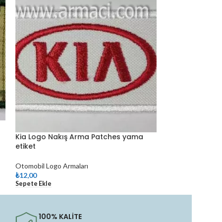
Kia Logo Nakış Arma Patches yama
Mitsubishi Log
etiket
yama etiket
Otomobil Logo Armaları
Otomobil Logo Ar
₺
12,00
₺
15,00
Sepete Ekle
Sepete Ekle
100% KALİTE