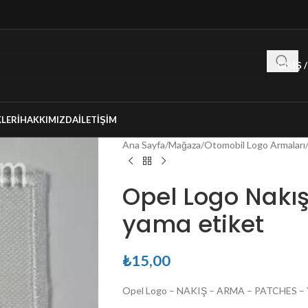
GIRIŞ 
LERI
HAKKIMIZDA
İLETIŞIM
Ana Sayfa
/
Mağaza
/
Otomobil Logo Armaları
Opel Logo Nakı
yama etiket
₺
15,00
Opel Logo – NAKIŞ – ARMA – PATCHES –