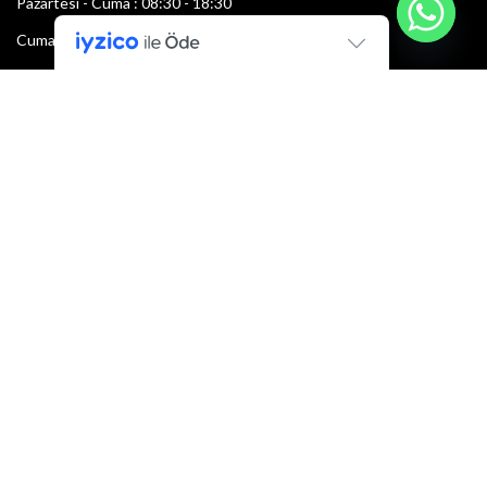
Pazartesi - Cuma : 08:30 - 18:30
Cumartesi : 08:30 - 13:00
Pazar: Kapalı
Bültenimize Şimdi Katılın
İlk bilen sen ol.
Bültene bugün kaydolun
E-mail adresi:
Armacı
2022 Tüm hakları saklıdır.