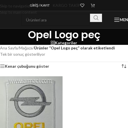
KARGO TAKİP
GIRIŞ / KAYIT
Skip to navigation
Skip to main content
ME
Opel Logo peç
Kategoriler
Ana Sayfa
/
Mağaza
/
Ürünler “Opel Logo peç” olarak etiketlendi
Tek bir sonuç gösteriliyor
Kenar çubuğunu göster