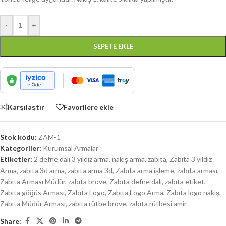
-
+
SEPETE EKLE
Karşılaştır
Favorilere ekle
Stok kodu:
ZAM-1
Kategoriler:
Kurumsal Armalar
Etiketler:
2 defne dalı 3 yıldız arma
,
nakış arma
,
zabıta
,
Zabıta 3 yıldız
Arma
,
zabıta 3d arma
,
zabıta arma 3d
,
Zabıta arma işleme
,
zabıta arması
,
Zabıta Arması Müdür
,
zabıta brove
,
Zabıta defne dalı
,
zabıta etiket
,
Zabıta göğüs Arması
,
Zabıta Logo
,
Zabıta Logo Arma
,
Zabıta logo nakış
,
Zabıta Müdür Arması
,
zabıta rütbe brove
,
zabıta rütbesi amir
Share: