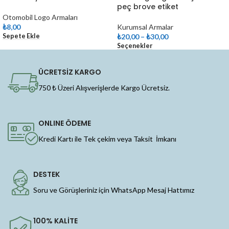
peç brove etiket
Otomobil Logo Armaları
₺
8,00
Kurumsal Armalar
Sepete Ekle
₺
20,00
–
₺
30,00
Seçenekler
ÜCRETSİZ KARGO
750 ₺ Üzeri Alışverişlerde Kargo Ücretsiz.
ONLINE ÖDEME
Kredi Kartı ile Tek çekim veya Taksit İmkanı
DESTEK
Soru ve Görüşleriniz için WhatsApp Mesaj Hattımız
100% KALİTE