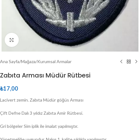
Büyütmek için tıklayın
Ana Sayfa
/
Mağaza
/
Kurumsal Armalar
Zabıta Arması Müdür Rütbesi
₺
17,00
Lacivert zemin. Zabıta Müdür göğüs Arması
Çift Defne Dalı 3 yıldız Zabıta Amir Rütbesi.
Gri bölgeler Sim iplik ile imalat yapılmıştır.
Yönetmeliğe uygundur. Nakış 1. kalite sıklıkla yapılmıştır.