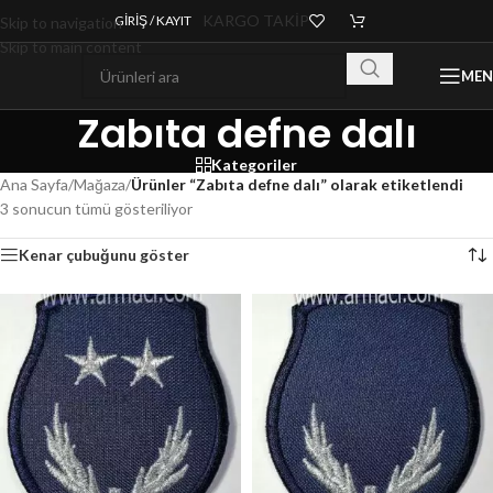
KARGO TAKİP
GIRIŞ / KAYIT
Skip to navigation
Skip to main content
ME
Zabıta defne dalı
Kategoriler
Ana Sayfa
/
Mağaza
/
Ürünler “Zabıta defne dalı” olarak etiketlendi
3 sonucun tümü gösteriliyor
Kenar çubuğunu göster