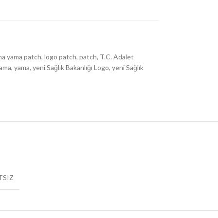
ma yama patch
,
logo patch
,
patch
,
T.C. Adalet
Yama
,
yama
,
yeni Sağlık Bakanlığı Logo
,
yeni Sağlık
TSIZ