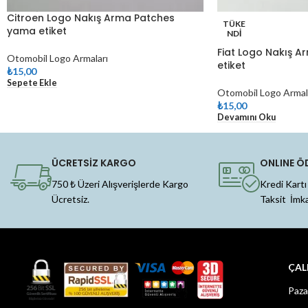
Citroen Logo Nakış Arma Patches
TÜKE
yama etiket
NDI
Fiat Logo Nakış 
Otomobil Logo Armaları
etiket
₺
15,00
Sepete Ekle
Otomobil Logo Armal
₺
15,00
Devamını Oku
ÜCRETSİZ KARGO
ONLINE Ö
750 ₺ Üzeri Alışverişlerde Kargo
Kredi Kartı
Ücretsiz.
Taksit İmk
ÇAL
Paza