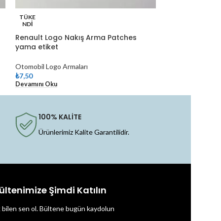
T.C. Sağlık Bak
TÜKE
Arma Peç Brov
NDI
Renault Logo Nakış Arma Patches
Kurumsal Armalar
yama etiket
₺
20,00
–
₺
30,00
Seçenekler
Otomobil Logo Armaları
₺
7,50
Devamını Oku
100% KALİTE
Ürünlerimiz Kalite Garantilidir.
ültenimize Şimdi Katılın
k bilen sen ol.
Bültene bugün kaydolun