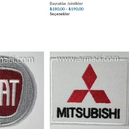
Bayraklar
,
isimlikler
₺
180,00
–
₺
190,00
Seçenekler