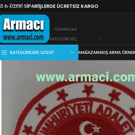
0 ₺ ÜZERİ SİPARİŞLERDE ÜCRETSİZ KARGO
Skip to navigation
Skip to main content
KATEGORI SEÇ
KATEGORILERE GÖZAT
MAĞAZA
NAKIŞ ARMA ÖRNEK