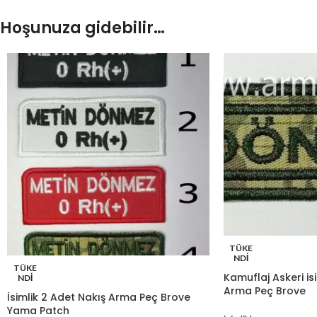
Hoşunuza gidebilir…
TÜKE
NDI
TÜKE
Kamuflaj Askeri is
NDI
Arma Peç Brove
İsimlik 2 Adet Nakış Arma Peç Brove
Yama Patch