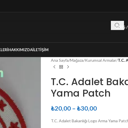
GIRIŞ 
LERI
HAKKIMIZDA
İLETIŞIM
Ana Sayfa
/
Mağaza
/
Kurumsal Armalar
/
T.C. 
T.C. Adalet Bak
Yama Patch
₺
20,00
–
₺
30,00
T.C. Adalet Bakanlığı Logo Arma Yama Patc