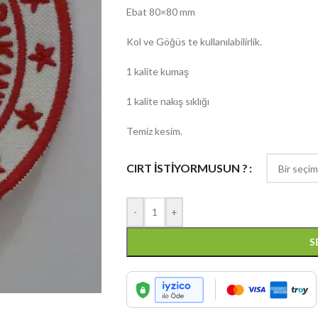
Ebat 80×80 mm
Kol ve Göğüs te kullanılabilirlik.
1 kalite kumaş
1 kalite nakış sıklığı
Temiz kesim.
CIRT İSTİYORMUSUN ?
-
+
S