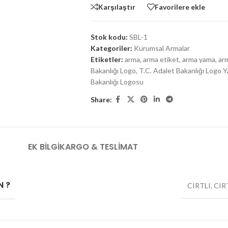
Karşılaştır
Favorilere ekle
Stok kodu:
SBL-1
Kategoriler:
Kurumsal Armalar
Etiketler:
arma
,
arma etiket
,
arma yama
,
ar
Bakanlığı Logo
,
T.C. Adalet Bakanlığı Logo 
Bakanlığı Logosu
Share:
EK BILGI
KARGO & TESLIMAT
N ?
CIRTLI
,
CIR