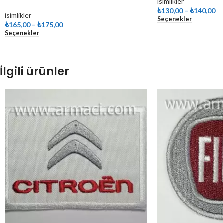
isimlikler
₺
130,00
–
₺
140,00
isimlikler
Seçenekler
₺
165,00
–
₺
175,00
Seçenekler
İlgili ürünler