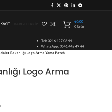
₺
0,00
KARGO TAKİP
/ KAYIT
0
Ürün
Tel: 0216 427 06 44
WhatsApp: 0541 442 49 44
Adalet Bakanlığı Logo Arma Yama Patch
anlığı Logo Arma
h