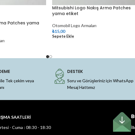
Mitsubishi Logo Nakış Arma Patches
yama etiket
Arma Patches yama
Otomobil Logo Armaları
₺
15,00
Sepete Ekle
arı
DEME
DESTEK
 ile Tek çekim veya
Soru ve Görüşleriniz için WhatsApp
anı
Mesaj Hattımız
B
IŞMA SAATLERİ
rtesi - Cuma : 08:30 - 18:30
İl