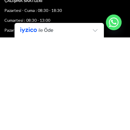
ÇALIŞMA SAATLERİ
Pazartesi - Cuma : 08:30 - 18:30
Cumartesi : 08:30 - 13:00
Pazar: Kapalı
Bültenimize Şimdi Katılın
İlk bilen sen ol.
Bültene bugün kaydolun
E-mail adresi: