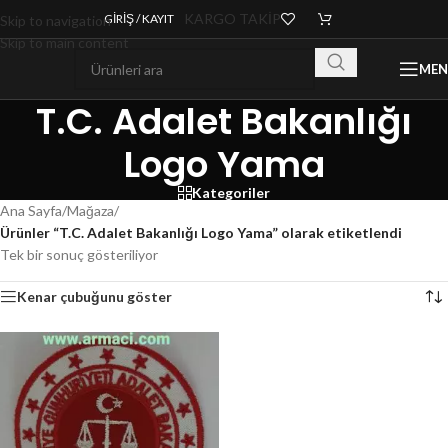
KARGO TAKİP
GIRIŞ / KAYIT
Skip to navigation
Skip to main content
ME
T.C. Adalet Bakanlığı
Logo Yama
Kategoriler
Ana Sayfa
/
Mağaza
/
Ürünler “T.C. Adalet Bakanlığı Logo Yama” olarak etiketlendi
Tek bir sonuç gösteriliyor
Kenar çubuğunu göster