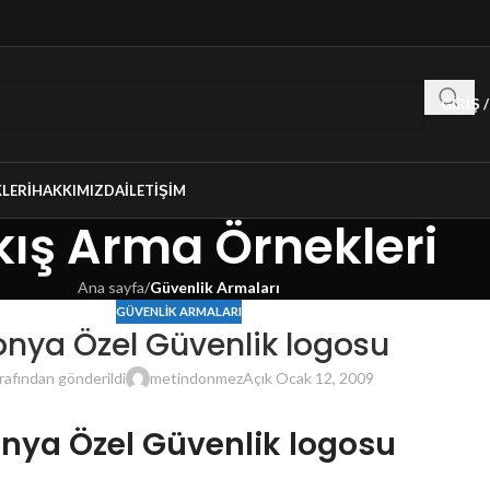
GIRIŞ 
LERI
HAKKIMIZDA
İLETIŞIM
ış Arma Örnekleri
Ana sayfa
/
Güvenlik Armaları
GÜVENLIK ARMALARI
onya Özel Güvenlik logosu
rafından gönderildi
metindonmez
Açık Ocak 12, 2009
nya Özel Güvenlik logosu