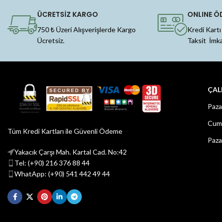
ÜCRETSİZ KARGO
ONLINE Ö
750 ₺ Üzeri Alışverişlerde Kargo
Kredi Kartı
Ücretsiz.
Taksit İmk
ÇAL
Paza
Cuma
Tüm Kredi Kartları ile Güvenli Ödeme
Paza
Yakacık Çarşı Mah. Kartal Cad. No:42
Tel: (+90) 216 376 88 44
WhatApp: (+90) 541 442 49 44