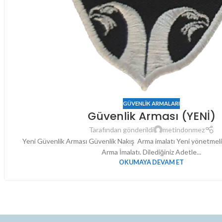
GÜVENLIK ARMALARI
Güvenlik Arması (YENİ)
Tarafından gönderildi
metindonmez
Yeni Güvenlik Arması Güvenlik Nakış Arma imalatı Yeni yönetme
Arma İmalatı. Dilediğiniz Adetle...
OKUMAYA DEVAM ET