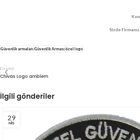
Kon
Sizde Firmanız
Güvenlik armaları
Güvenlik Arması
özel logo
En yeni
Chivas Logo amblem
İlgili gönderiler
29
NIS