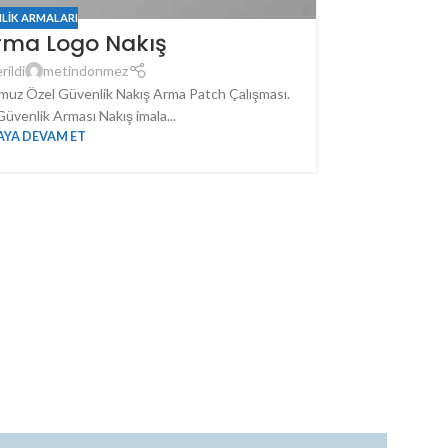
LIK ARMALARI
rma Logo Nakış
rildi
metindonmez
umuz Özel Güvenlik Nakış Arma Patch Çalışması.
GTİ Gümrü
Güvenlik Arması Nakış imala...
YA DEVAM ET