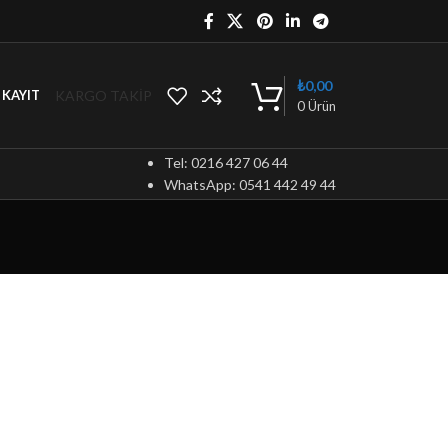
₺
0,00
KARGO TAKİP
/ KAYIT
0
Ürün
Tel: 0216 427 06 44
WhatsApp: 0541 442 49 44