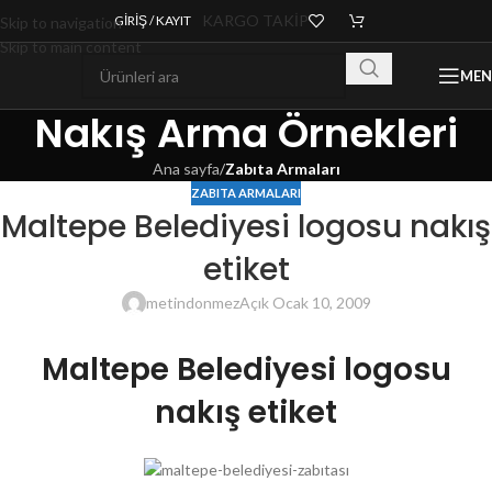
KARGO TAKİP
GIRIŞ / KAYIT
Skip to navigation
Skip to main content
ME
Nakış Arma Örnekleri
Ana sayfa
/
Zabıta Armaları
ZABITA ARMALARI
Maltepe Belediyesi logosu nakış
etiket
metindonmez
Açık Ocak 10, 2009
Maltepe Belediyesi logosu
nakış etiket