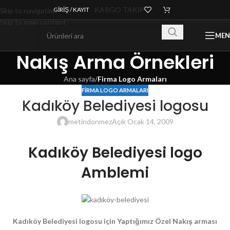
KARGO TAKİP
GIRIŞ / KAYIT
Skip to navigation
Skip to main content
ME
Nakış Arma Örnekleri
Ana sayfa
/
Firma Logo Armaları
FIRMA LOGO ARMALARI
Kadıköy Belediyesi logosu
metindonmez
Açık Ocak 14, 2009
Kadıköy Belediyesi logo
Amblemi
Kadıköy Belediyesi logosu için Yaptığımız Özel Nakış arması