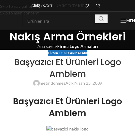
KARGO TAKİP
GIRIŞ / KAYIT
Skip to navigation
Skip to main content
ME
Nakış Arma Örnekleri
Ana sayfa
/
Firma Logo Armaları
FIRMA LOGO ARMALARI
Başyazıcı Et Ürünleri Logo
Amblem
metindonmez
Açık Nisan 25, 2009
Başyazıcı Et Ürünleri Logo
Amblem