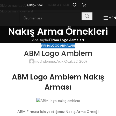
KARGO TAKİP
GIRIŞ / KAYIT
Skip to navigation
Skip to main content
ME
Nakış Arma Örnekleri
Ana sayfa
/
Firma Logo Armaları
FIRMA LOGO ARMALARI
ABM Logo Amblem
metindonmez
Açık Ocak 22, 2009
ABM Logo Amblem Nakış
Arması
ABM Firması için yaptığımız Nakış Arma Örneği