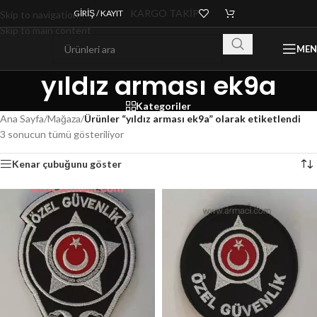
KARGO TAKİP
GIRIŞ / KAYIT
Skip to navigation
Skip to main content
ME
yıldız arması ek9a
Kategoriler
Ana Sayfa
/
Mağaza
/
Ürünler “yıldız arması ek9a” olarak etiketlendi
3 sonucun tümü gösteriliyor
Kenar çubuğunu göster